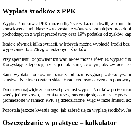
Wypłata środków z PPK
Wypłata środków z PPK może odbyć się w każdej chwili, w końcu to 
konsekwencjami. Nasz zwrot zostanie wówczas pomniejszony o dopłat
pochodzących z wpłat pracodawcy oraz 19% podatku od zysków kap
Istnieje również kilka sytuacji, w których można wypłacić środki b
wypłacanie do 25% zgromadzonych środków.
Przy spełnieniu odpowiednich warunków można również wypłacić naw
Korzystając z tej opcji, trzeba jednak pamiętać o tym, aby zwrócić 
Sama wypłata środków nie oznacza od razu rezygnacji z dokonywania
państwa. Nie trzeba zatem składać żadnego oświadczenia o ponown
Docelowo największe korzyści przynosi wypłata środków po 60 roku
wtedy jednorazowo, natomiast resztę otrzymuje się co miesiąc przez
gromadzone w ramach PPK są dziedziczone, więc w razie śmierci uc
Pozostała jeszcze kwestia tego, jak zabrać się za wypłatę środków. J
Oszczędzanie w praktyce – kalkulator