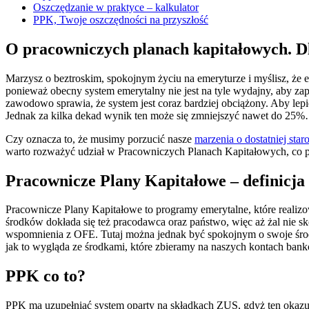
Oszczędzanie w praktyce – kalkulator
PPK, Twoje oszczędności na przyszłość
O pracowniczych planach kapitałowych. D
Marzysz o beztroskim, spokojnym życiu na emeryturze i myślisz, że 
ponieważ obecny system emerytalny nie jest na tyle wydajny, aby 
zawodowo sprawia, że system jest coraz bardziej obciążony. Aby lepi
Jednak za kilka dekad wynik ten może się zmniejszyć nawet do 25
Czy oznacza to, że musimy porzucić nasze
marzenia o dostatniej staro
warto rozważyć udział w Pracowniczych Planach Kapitałowych, co poz
Pracownicze Plany Kapitałowe – definicja
Pracownicze Plany Kapitałowe to programy emerytalne, które realiz
środków dokłada się też pracodawca oraz państwo, więc aż żal nie 
wspomnienia z OFE. Tutaj można jednak być spokojnym o swoje środki
jak to wygląda ze środkami, które zbieramy na naszych kontach ban
PPK co to?
PPK ma uzupełniać system oparty na składkach ZUS, gdyż ten okazuj