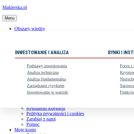
Maklerska.pl
Menu
Obszary wiedzy
📈 Polecane książki
Nowości
Ebooki
INWESTOWANIE I ANALIZA
RYNKI I IN
Karty upominkowe
Zestawy
Podstawy inwestowania
Forex i 
⏳ Zapowiedzi
Analiza techniczna
Kryptow
Analiza fundamentalna
Nieruch
Obsługa klienta
Zarządzanie ryzykiem
Surowce
Koszty dostawy
Nasze konto bankowe
Inwestowanie w wartość
Funkcjo
Zwroty i reklamacje
Kontakt
Regulamin księgarni
Polityka prywatności i cookies
Zarabiaj z nami
Pomoc
Moje konto