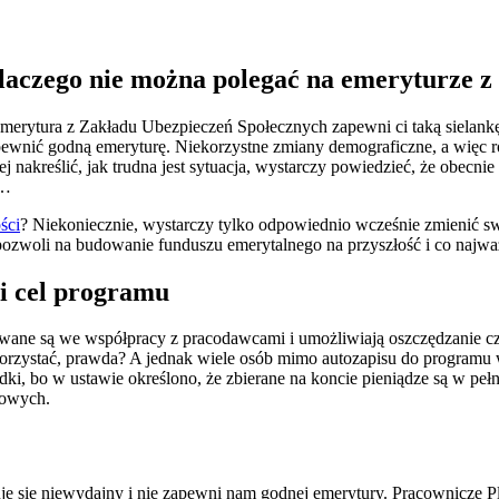
laczego nie można polegać na emeryturze 
emerytura z Zakładu Ubezpieczeń Społecznych zapewni ci taką sielank
zapewnić godną emeryturę. Niekorzystne zmiany demograficzne, a wię
ej nakreślić, jak trudna jest sytuacja, wystarczy powiedzieć, że obec
%…
ści
? Niekoniecznie, wystarczy tylko odpowiednio wcześnie zmienić sw
woli na budowanie funduszu emerytalnego na przyszłość i co najważni
 i cel programu
owane są we współpracy z pracodawcami i umożliwiają oszczędzanie cz
skorzystać, prawda? A jednak wiele osób mimo autozapisu do programu
, bo w ustawie określono, że zbierane na koncie pieniądze są w pełn
kowych.
e się niewydajny i nie zapewni nam godnej emerytury. Pracownicze Pla