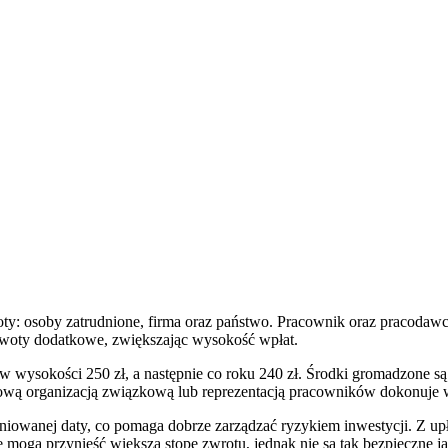
y: osoby zatrudnione, firma oraz państwo. Pracownik oraz pracodawc
woty dodatkowe, zwiększając wysokość wpłat.
w wysokości 250 zł, a następnie co roku 240 zł. Środki gromadzone s
ową organizacją związkową lub reprezentacją pracowników dokonuje wy
owanej daty, co pomaga dobrze zarządzać ryzykiem inwestycji. Z upły
mogą przynieść większą stopę zwrotu, jednak nie są tak bezpieczne jak 