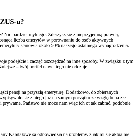
z ZUS-u?
ę? Nic bardziej mylnego. Zderzysz się z nieprzyjemną prawdą,
c rosnąca liczba emerytów w porównaniu do osób aktywnych
nie emerytury stanowią około 50% naszego ostatniego wynagrodzenia.
oje podejście i zacząć oszczędzać na inne sposoby. W związku z tym
ejsze – twój portfel nawet tego nie odczuje!
ęści pensji na przyszłą emeryturę. Dodatkowo, do zbieranych
 wypisywało się z niego już na samym początku ze względu na złe
i prywatne. Państwo nie może nam więc ich ot tak zabrać, podobnie
ny Kapitałowe są odpowiedzią na problemy, z jakimi się aktualnie