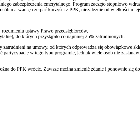
edniego zabezpieczenia emerytalnego. Program zaczęto stopniowo wdra
 osób ma szansę czerpać korzyści z PPK, niezależnie od wielkości miej
– w rozumieniu ustawy Prawo przedsiębiorców,
lne), do których przystąpiło co najmniej 25% zatrudnionych.
cy zatrudnieni na umowy, od których odprowadza się obowiązkowe skł
ć partycypację w tego typu programie, jednak wiele osób nie zastanaw
można do PPK wrócić. Zawsze można zmienić zdanie i ponownie się do 