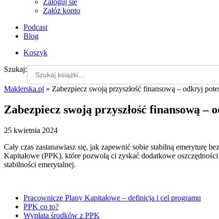
Zaloguj się
Załóż konto
Podcast
Blog
Koszyk
Szukaj:
Maklerska.pl
»
Zabezpiecz swoją przyszłość finansową – odkryj pot
Zabezpiecz swoją przyszłość finansową – 
25 kwietnia 2024
Cały czas zastanawiasz się, jak zapewnić sobie stabilną emeryturę 
Kapitałowe (PPK), które pozwolą ci zyskać dodatkowe oszczędności i 
stabilności emerytalnej.
Pracownicze Plany Kapitałowe – definicja i cel programu
PPK co to?
Wypłata środków z PPK