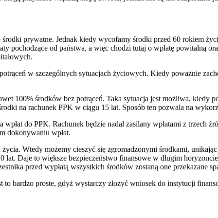
środki prywatne. Jednak kiedy wycofamy środki przed 60 rokiem życi
y pochodzące od państwa, a więc chodzi tutaj o wpłatę powitalną or
itałowych.
ez potrąceń w szczególnych sytuacjach życiowych. Kiedy poważnie zach
et 100% środków bez potrąceń. Taka sytuacja jest możliwa, kiedy po
te środki na rachunek PPK w ciągu 15 lat. Sposób ten pozwala na wykor
 wpłat do PPK. Rachunek będzie nadal zasilany wpłatami z trzech źró
ym dokonywaniu wpłat.
 życia. Wtedy możemy cieszyć się zgromadzonymi środkami, unikając
 10 lat. Daje to większe bezpieczeństwo finansowe w długim horyzonc
zestnika przed wypłatą wszystkich środków zostaną one przekazane s
est to bardzo proste, gdyż wystarczy złożyć wniosek do instytucji fina