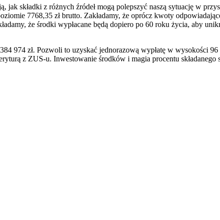
ją, jak składki z różnych źródeł mogą polepszyć naszą sytuację w przy
a poziomie 7768,35 zł brutto. Zakładamy, że oprócz kwoty odpowiadaj
adamy, że środki wypłacane będą dopiero po 60 roku życia, aby unikn
384 974 zł. Pozwoli to uzyskać jednorazową wypłatę w wysokości 96 
 emeryturą z ZUS-u. Inwestowanie środków i magia procentu składaneg