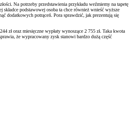
szłości. Na potrzeby przedstawienia przykładu weźmiemy na tapetę
ącej składce podstawowej osoba ta chce również wnieść wyższe
ąć dodatkowych potrąceń. Pora sprawdzić, jak prezentują się
244 zł oraz miesięczne wypłaty wynoszące 2 755 zł. Taka kwota
o sprawia, że wypracowany zysk stanowi bardzo dużą część