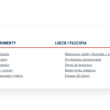
STRUMENTY
LUDZIE I FILOZOFIA
futures
Mistrzowie giełdy (biografie i 
aluty
Psychologia inwestowania
omości
Droga do bogactwa
 i towary
Beletrystyka giełdowa
nowanie rynków
Finanse dla dzieci