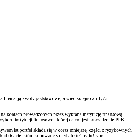
a finansują kwoty podstawowe, a więc kolejno 2 i 1,5%
ą na kontach prowadzonych przez wybraną instytucję finansową.
boru instytucji finansowej, której celem jest prowadzenie PPK.
wem lat portfel składa się w coraz mniejszej części z ryzykownych
obligacje, które kupowane są, gdy jesteśmy już starsi.