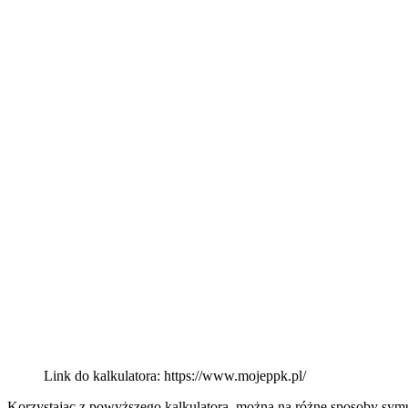
Link do kalkulatora: https://www.mojeppk.pl/
Korzystając z powyższego kalkulatora, można na różne sposoby symul