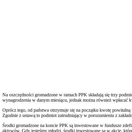
Na oszczędności gromadzone w ramach PPK składają się trzy podmiot
wynagrodzenia w danym miesiącu, jednak można również wpłacać k
Oprócz tego, od państwa otrzymuje się na początku kwotę powitalną 
Zgodnie z ustawą to podmiot zatrudniający w porozumieniu z zakład
Środki gromadzone na koncie PPK są inwestowane w fundusze zdefini
aktywów. Gdy jesteśmy młodzi, środki inwestowane są w akcje, które 