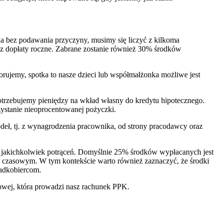
a bez podawania przyczyny, musimy się liczyć z kilkoma
az dopłaty roczne. Zabrane zostanie również 30% środków
orujemy, spotka to nasze dzieci lub współmałżonka możliwe jest
trzebujemy pieniędzy na wkład własny do kredytu hipotecznego.
zystanie nieoprocentowanej pożyczki.
deł, tj. z wynagrodzenia pracownika, od strony pracodawcy oraz
 jakichkolwiek potrąceń. Domyślnie 25% środków wypłacanych jest
ie czasowym. W tym kontekście warto również zaznaczyć, że środki
padkobiercom.
nsowej, która prowadzi nasz rachunek PPK.