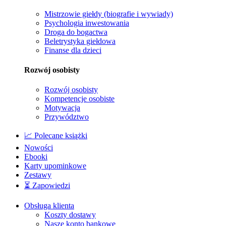
Mistrzowie giełdy (biografie i wywiady)
Psychologia inwestowania
Droga do bogactwa
Beletrystyka giełdowa
Finanse dla dzieci
Rozwój osobisty
Rozwój osobisty
Kompetencje osobiste
Motywacja
Przywództwo
📈 Polecane książki
Nowości
Ebooki
Karty upominkowe
Zestawy
⏳ Zapowiedzi
Obsługa klienta
Koszty dostawy
Nasze konto bankowe