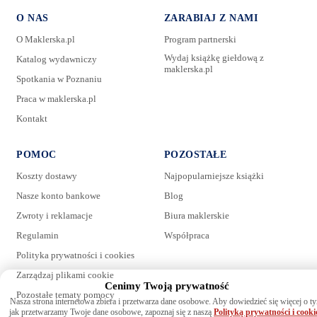
O NAS
ZARABIAJ Z NAMI
O Maklerska.pl
Program partnerski
Wydaj książkę giełdową z
Katalog wydawniczy
maklerska.pl
Spotkania w Poznaniu
E-mail:
Praca w maklerska.pl
Kontakt
Wiadomość:
POMOC
POZOSTAŁE
Koszty dostawy
Najpopularniejsze książki
Nasze konto bankowe
Blog
Zwroty i reklamacje
Biura maklerskie
Regulamin
Współpraca
Polityka prywatności i cookies
Zarządzaj plikami cookie
Cenimy Twoją prywatność
Pozostałe tematy pomocy
Wyrażam zgodę na przetwarzanie danych. Zapoznaj się z naszą
Nasza strona internetowa zbiera i przetwarza dane osobowe. Aby dowiedzieć się więcej o t
polityką prywatności
.
jak przetwarzamy Twoje dane osobowe, zapoznaj się z naszą
Polityką prywatności i cooki