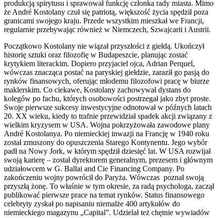
produkcją spirytusu i sprawował funkcję członka rady miasta. Mimo
że André Kostolany czuł się patriotą, większość życia spędził poza
granicami swojego kraju. Przede wszystkim mieszkał we Francji,
regularnie przebywając również w Niemczech, Szwajcarii i Austrii.
Początkowo Kostolany nie wiązał przyszłości z giełdą. Ukończył
historię sztuki oraz filozofię w Budapeszcie, planując zostać
krytykiem literackim. Dopiero przyjaciel ojca, Adrian Perquel,
wówczas znacząca postać na paryskiej giełdzie, zaraził go pasją do
rynków finansowych, oferując młodemu filozofowi pracę w biurze
maklerskim. Co ciekawe, Kostolany zachowywał dystans do
kolegów po fachu, których osobowości postrzegał jako zbyt proste.
Swoje pierwsze sukcesy inwestycyjne odnotował w późnych latach
20. XX wieku, kiedy to trafnie przewidział spadek akcji związany z
wielkim kryzysem w USA. Wojna pokrzyżowała zawodowe plany
André Kostolanya. Po niemieckiej inwazji na Francję w 1940 roku
został zmuszony do opuszczenia Starego Kontynentu. Jego wybór
padł na Nowy Jork, w którym spędził dziesięć lat. W USA rozwijał
swoją karierę – został dyrektorem generalnym, prezesem i głównym
udziałowcem w G. Ballai and Cie Financing Company. Po
zakończeniu wojny powrócił do Paryża. Wówczas poznał swoją
przyszłą żonę. To właśnie w tym okresie, za radą psychologa, zaczął
publikować pierwsze prace na temat rynków. Status finansowego
celebryty zyskał po napisaniu niemalże 400 artykułów do
niemieckiego magazynu „Capital”. Udzielał też chętnie wywiadów