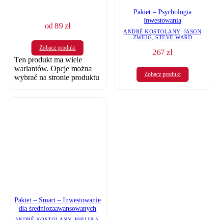
Pakiet – Psychologia
inwestowania
od
89
zł
ANDRÉ KOSTOLANY
,
JASON
ZWEIG
,
STEVE WARD
Zobacz produkt
267
zł
Ten produkt ma wiele
wariantów. Opcje można
Zobacz produkt
wybrać na stronie produktu
Pakiet – Smart – Inwestowanie
dla średniozaawansowanych
ANDRÉ KOSTOLANY
,
PHILIP A.