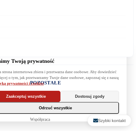
Wiadomość:
imy Twoją prywatność
a strona internetowa zbiera i przetwarza dane osobowe. Aby dowiedzieć
Wyrażam zgodę na przetwarzanie danych. Zapoznaj się z naszą
ięcej o tym, jak przetwarzamy Twoje dane osobowe, zapoznaj się z naszą
polityką prywatności
.
POZOSTAŁE
tyką prywatności i cookies
.
Najpopularniejsze książki
Zaakceptuj wszystkie
Dostosuj zgody
Blog
Odrzuć wszystkie
Biura maklerskie
Współpraca
Szybki kontakt