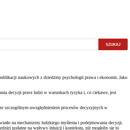
SZUKAJ
publikacji naukowych z dziedziny psychologii prawa i ekonomii. Jako
a decyzji przez ludzi w warunkach ryzyka i, co ciekawe, jest
 ze szczególnym uwzględnieniem procesów decyzyjnych w
światło na mechanizmy ludzkiego myślenia i podejmowania decyzji.
dziej podatne na wpływy intuicji i kontekstu, niż mogłoby się to