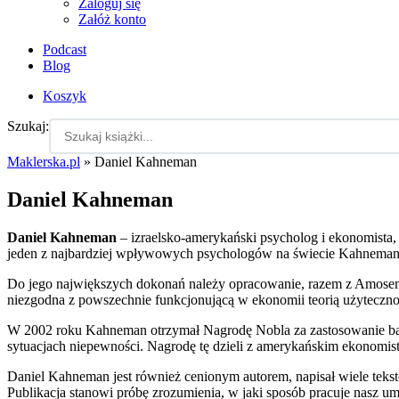
Zaloguj się
Załóż konto
Podcast
Blog
Koszyk
Szukaj:
Maklerska.pl
»
Daniel Kahneman
Daniel Kahneman
Daniel Kahneman
– izraelsko-amerykański psycholog i ekonomista,
jeden z najbardziej wpływowych psychologów na świecie Kahneman j
Do jego największych dokonań należy opracowanie, razem z Amosem T
niezgodna z powszechnie funkcjonującą w ekonomii teorią użyteczno
W 2002 roku Kahneman otrzymał Nagrodę Nobla za zastosowanie ba
sytuacjach niepewności. Nagrodę tę dzieli z amerykańskim ekonomi
Daniel Kahneman jest również cenionym autorem, napisał wiele tekst
Publikacja stanowi próbę zrozumienia, w jaki sposób pracuje nasz umy