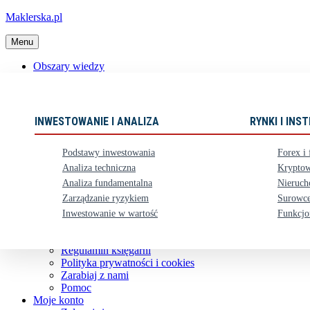
Maklerska.pl
Menu
Obszary wiedzy
📈 Polecane książki
Nowości
Ebooki
INWESTOWANIE I ANALIZA
RYNKI I IN
Karty upominkowe
Zestawy
Podstawy inwestowania
Forex i 
⏳ Zapowiedzi
Analiza techniczna
Kryptow
Analiza fundamentalna
Nieruch
Obsługa klienta
Zarządzanie ryzykiem
Surowce
Koszty dostawy
Nasze konto bankowe
Inwestowanie w wartość
Funkcjo
Zwroty i reklamacje
Kontakt
Regulamin księgarni
Polityka prywatności i cookies
Zarabiaj z nami
Pomoc
Moje konto