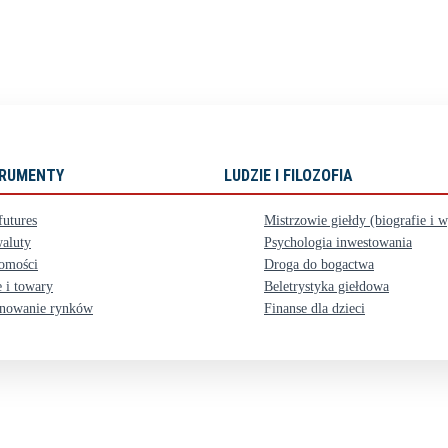
STRUMENTY
LUDZIE I FILOZOFIA
futures
Mistrzowie giełdy (biografie i 
aluty
Psychologia inwestowania
omości
Droga do bogactwa
 i towary
Beletrystyka giełdowa
nowanie rynków
Finanse dla dzieci