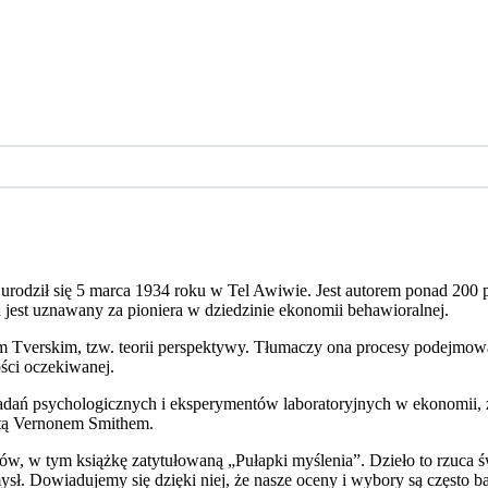
 urodził się 5 marca 1934 roku w Tel Awiwie. Jest autorem ponad 200 
est uznawany za pioniera w dziedzinie ekonomii behawioralnej.
verskim, tzw. teorii perspektywy. Tłumaczy ona procesy podejmowani
ści oczekiwanej.
dań psychologicznych i eksperymentów laboratoryjnych w ekonomii,
stą Vernonem Smithem.
ów, w tym książkę zatytułowaną „Pułapki myślenia”. Dzieło to rzuca 
sł. Dowiadujemy się dzięki niej, że nasze oceny i wybory są często bar