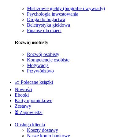
Mistrzowie giełdy (biografie i wywiady)
Psychologia inwestowania
Droga do bogactwa
Beletrystyka giełdowa
Finanse dla dzieci
Rozwój osobisty
Rozwój osobisty
Kompetencje osobiste
Motywacja
Przywództwo
📈 Polecane książki
Nowości
Ebooki
Karty upominkowe
Zestawy
⏳ Zapowiedzi
Obsługa klienta
Koszty dostawy
Nasze konto bankowe