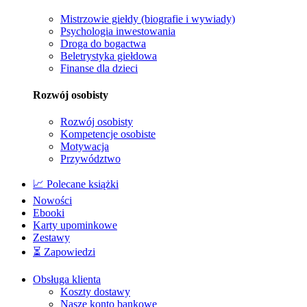
Mistrzowie giełdy (biografie i wywiady)
Psychologia inwestowania
Droga do bogactwa
Beletrystyka giełdowa
Finanse dla dzieci
Rozwój osobisty
Rozwój osobisty
Kompetencje osobiste
Motywacja
Przywództwo
📈 Polecane książki
Nowości
Ebooki
Karty upominkowe
Zestawy
⏳ Zapowiedzi
Obsługa klienta
Koszty dostawy
Nasze konto bankowe