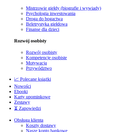
Mistrzowie giełdy (biografie i wywiady)
Psychologia inwestowania
Droga do bogactwa
Beletrystyka giełdowa
Finanse dla dzieci
Rozwój osobisty
Rozwój osobisty
Kompetencje osobiste
Motywacja
Przywództwo
📈 Polecane książki
Nowości
Ebooki
Karty upominkowe
Zestawy
⏳ Zapowiedzi
Obsługa klienta
Koszty dostawy
Nasze konto bankowe