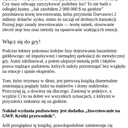
Czy masz odwagę zaryzykować podobny los? To nie baśń z
odległej krainy. „Jak zarobiłem 2 000 000 $ na giełdzie”
przedstawia teorię inwestowania, która przyniosła Darvasowi 2
miliony dolarów zysku, mimo że zaczął od drobnych transakcji.
Poznaj jego zasady inwestowania — teorię ramek, stosowanie
zleceń stop loss oraz metody na opanowanie szalejących emocji.
Włącz się do gry!
Podczas lektury pokonasz kolejne fazy dojrzewania hazardzisty
giełdowego: od impulsywnej i niemądrej spekulacji do metodycznej
gry. Autor zdefiniował, a potem ulepszył metodą prób i błędów
prawa rządzące parkietem, których należy przestrzegać bez względu
na emocje i opinie ekspertów.
Tom, który trzymasz w dłoni, jest pierwszą książką diametralnie
zmieniającą poglądy ludzi na maklerów i domy maklerskie.
Przeczytaj ją, a dowiesz się dlaczego. Zastosuj w praktyce, a
wyjdzie Ci to na dobre we wszystkich sytuacjach, z którymi w
przyszłości zetkniesz się na giełdzie.
Nakład wydania pozbawiony jest dodatku „Inwestowanie na
GWP. Krótki przewodnik”.
Jeśli przeglądasz tę książkę, prawdopodobnie zainteresuje cię