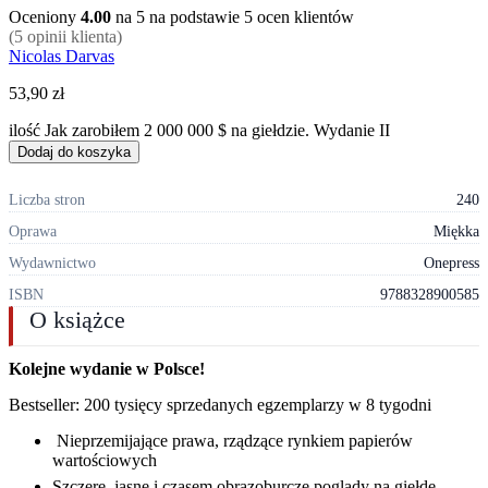
Oceniony
4.00
na 5 na podstawie
5
ocen klientów
(
5
opinii klienta)
Nicolas Darvas
53,90
zł
ilość Jak zarobiłem 2 000 000 $ na giełdzie. Wydanie II
Dodaj do koszyka
Liczba stron
240
Oprawa
Miękka
Wydawnictwo
Onepress
ISBN
9788328900585
O książce
Kolejne wydanie w Polsce!
Bestseller: 200 tysięcy sprzedanych egzemplarzy w 8 tygodni
Nieprzemijające prawa, rządzące rynkiem papierów
wartościowych
Szczere, jasne i czasem obrazoburcze poglądy na giełdę