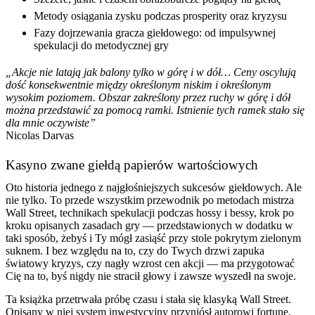
Metody osiągania zysku podczas prosperity oraz kryzysu
Fazy dojrzewania gracza giełdowego: od impulsywnej
spekulacji do metodycznej gry
„Akcje nie latają jak balony tylko w górę i w dół… Ceny oscylują
dość konsekwentnie między określonym niskim i określonym
wysokim poziomem. Obszar zakreślony przez ruchy w górę i dół
można przedstawić za pomocą ramki. Istnienie tych ramek stało się
dla mnie oczywiste”
Nicolas Darvas
Kasyno zwane giełdą papierów wartościowych
Oto historia jednego z najgłośniejszych sukcesów giełdowych. Ale
nie tylko. To przede wszystkim przewodnik po metodach mistrza
Wall Street, technikach spekulacji podczas hossy i bessy, krok po
kroku opisanych zasadach gry — przedstawionych w dodatku w
taki sposób, żebyś i Ty mógł zasiąść przy stole pokrytym zielonym
suknem. I bez względu na to, czy do Twych drzwi zapuka
światowy kryzys, czy nagły wzrost cen akcji — ma przygotować
Cię na to, byś nigdy nie stracił głowy i zawsze wyszedł na swoje.
Ta książka przetrwała próbę czasu i stała się klasyką Wall Street.
Opisany w niej system inwestycyjny przyniósł autorowi fortunę.