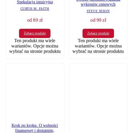
Spekulacja intuicyjna
wykresów cenowych
CURTIS M. FAITH
STEVE NISON
od
89
zł
od
99
zł
Zobacz produkt
Zobacz produkt
Ten produkt ma wiele
Ten produkt ma wiele
wariantów. Opcje można
wariantów. Opcje można
wybrać na stronie produktu
wybrać na stronie produktu
Krok po kroku. O wolności
finansowej i dostatnim,