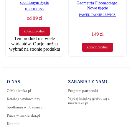
spełnionym życiu
Geometria Fibonacciego.
Nowe ujęcie
JL COLLINS
PAWEŁ DANIELEWICZ
od
89
zł
Zobacz produkt
149
zł
Ten produkt ma wiele
wariantów. Opcje można
Zobacz produkt
wybrać na stronie produktu
O NAS
ZARABIAJ Z NAMI
O Maklerska.pl
Program partnerski
Wydaj książkę giełdową z
Katalog wydawniczy
maklerska.pl
Spotkania w Poznaniu
Praca w maklerska.pl
Kontakt