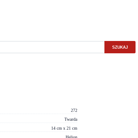
SZUKAJ
272
Twarda
14 cm x 21 cm
Helion