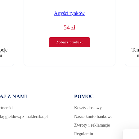
Artyści rynków
54
zł
Zobacz produkt
pcje
Ten
u
m
AJ Z NAMI
POMOC
tnerski
Koszty dostawy
kę giełdową z maklerska.pl
Nasze konto bankowe
Zwroty i reklamacje
Regulamin