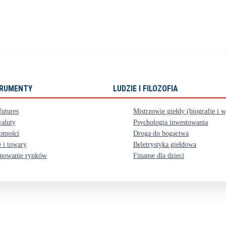
STRUMENTY
LUDZIE I FILOZOFIA
futures
Mistrzowie giełdy (biografie i 
aluty
Psychologia inwestowania
omości
Droga do bogactwa
 i towary
Beletrystyka giełdowa
nowanie rynków
Finanse dla dzieci