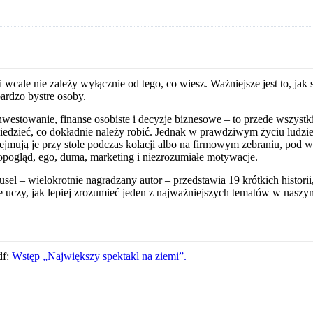
wcale nie zależy wyłącznie od tego, co wiesz. Ważniejsze jest to, jak
ardzo bystre osoby.
inwestowanie, finanse osobiste i decyzje biznesowe – to przede wszys
iedzieć, co dokładnie należy robić. Jednak w prawdziwym życiu ludzi
ejmują je przy stole podczas kolacji albo na firmowym zebraniu, pod
atopogląd, ego, duma, marketing i niezrozumiałe motywacje.
l – wielokrotnie nagradzany autor – przedstawia 19 krótkich historii
e uczy, jak lepiej zrozumieć jeden z najważniejszych tematów w naszy
df:
Wstęp „Największy spektakl na ziemi”.