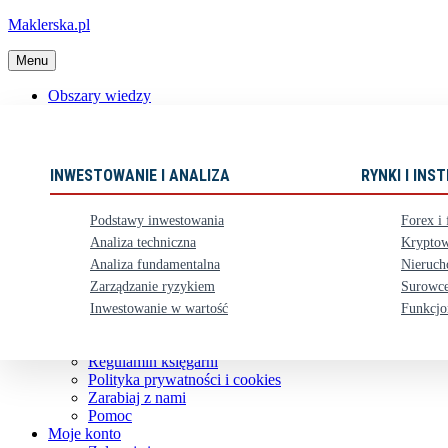
Maklerska.pl
Menu
Obszary wiedzy
📈 Polecane książki
Nowości
Ebooki
INWESTOWANIE I ANALIZA
RYNKI I IN
Karty upominkowe
Zestawy
Podstawy inwestowania
Forex i 
⏳ Zapowiedzi
Analiza techniczna
Kryptow
Analiza fundamentalna
Nieruch
Obsługa klienta
Zarządzanie ryzykiem
Surowce
Koszty dostawy
Nasze konto bankowe
Inwestowanie w wartość
Funkcjo
Zwroty i reklamacje
Kontakt
Regulamin księgarni
Polityka prywatności i cookies
Zarabiaj z nami
Pomoc
Moje konto