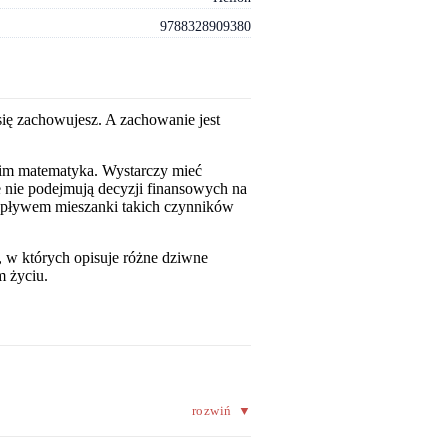
9788328909380
 się zachowujesz. A zachowanie jest
tkim matematyka. Wystarczy mieć
e nie podejmują decyzji finansowych na
 wpływem mieszanki takich czynników
, w których opisuje różne dziwne
m życiu.
rozwiń
▼