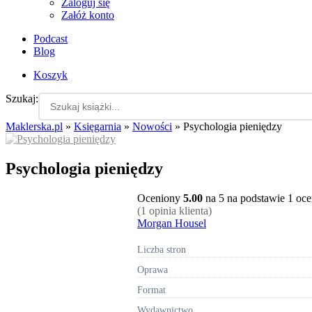
Zaloguj się
Załóż konto
Podcast
Blog
Koszyk
Szukaj:
Maklerska.pl
»
Księgarnia
»
Nowości
»
Psychologia pieniędzy
Psychologia pieniędzy
Oceniony
5.00
na 5 na podstawie
1
oce
(
1
opinia klienta)
Morgan Housel
Liczba stron
Oprawa
Format
Wydawnictwo