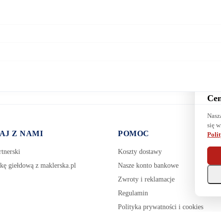
Cen
Nasz
się w
AJ Z NAMI
POMOC
Poli
tnerski
Koszty dostawy
kę giełdową z maklerska.pl
Nasze konto bankowe
Zwroty i reklamacje
Regulamin
Polityka prywatności i cookies
Zarządzaj plikami cookie