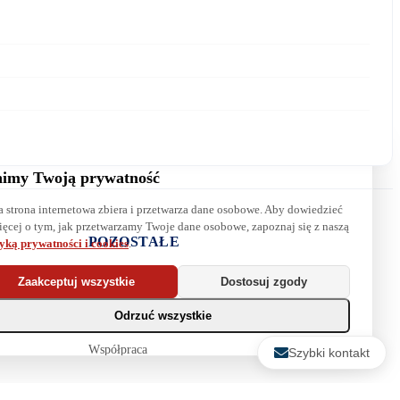
Wiadomość:
imy Twoją prywatność
a strona internetowa zbiera i przetwarza dane osobowe. Aby dowiedzieć
Wyrażam zgodę na przetwarzanie danych. Zapoznaj się z naszą
ięcej o tym, jak przetwarzamy Twoje dane osobowe, zapoznaj się z naszą
polityką prywatności
.
POZOSTAŁE
tyką prywatności i cookies
.
Najpopularniejsze książki
Zaakceptuj wszystkie
Dostosuj zgody
Blog
Odrzuć wszystkie
Biura maklerskie
Współpraca
Szybki kontakt