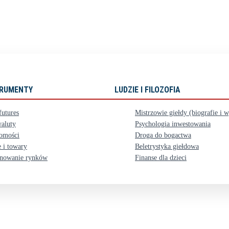
STRUMENTY
LUDZIE I FILOZOFIA
futures
Mistrzowie giełdy (biografie i 
aluty
Psychologia inwestowania
omości
Droga do bogactwa
 i towary
Beletrystyka giełdowa
nowanie rynków
Finanse dla dzieci