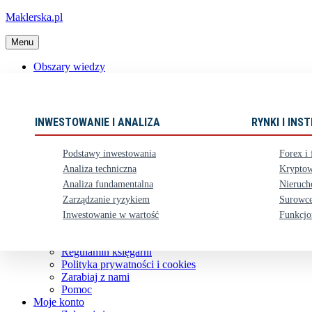
Maklerska.pl
Menu
Obszary wiedzy
📈 Polecane książki
Nowości
Ebooki
INWESTOWANIE I ANALIZA
RYNKI I IN
Karty upominkowe
Zestawy
Podstawy inwestowania
Forex i 
⏳ Zapowiedzi
Analiza techniczna
Kryptow
Analiza fundamentalna
Nieruch
Obsługa klienta
Zarządzanie ryzykiem
Surowce
Koszty dostawy
Nasze konto bankowe
Inwestowanie w wartość
Funkcjo
Zwroty i reklamacje
Kontakt
Regulamin księgarni
Polityka prywatności i cookies
Zarabiaj z nami
Pomoc
Moje konto