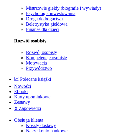
Mistrzowie giełdy (biografie i wywiady)
Psychologia inwestowania
Droga do bogactwa
Beletrystyka giełdowa
Finanse dla dzieci
Rozwój osobisty
Rozwój osobisty
Kompetencje osobiste
Motywacja
Przywództwo
📈 Polecane książki
Nowości
Ebooki
Karty upominkowe
Zestawy
⏳ Zapowiedzi
Obsługa klienta
Koszty dostawy
Nasze konto bankowe