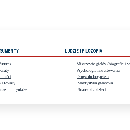
STRUMENTY
LUDZIE I FILOZOFIA
futures
Mistrzowie giełdy (biografie i 
aluty
Psychologia inwestowania
omości
Droga do bogactwa
 i towary
Beletrystyka giełdowa
nowanie rynków
Finanse dla dzieci