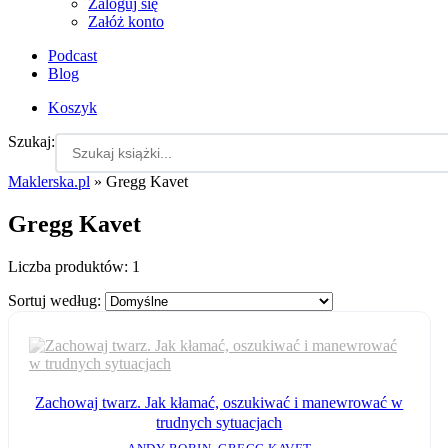
Zaloguj się
Załóż konto
Podcast
Blog
Koszyk
Szukaj:
Maklerska.pl
»
Gregg Kavet
Gregg Kavet
Liczba produktów:
1
Sortuj według:
Zachowaj twarz. Jak kłamać, oszukiwać i manewrować w
trudnych sytuacjach