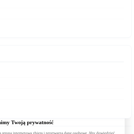
E-mail:
Wiadomość:
imy Twoją prywatność
a strona internetowa zbiera i przetwarza dane osobowe. Aby dowiedzieć