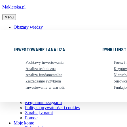
Maklerska.pl
Menu
Obszary wiedzy
📈 Polecane książki
Nowości
Ebooki
INWESTOWANIE I ANALIZA
RYNKI I IN
Karty upominkowe
Zestawy
Podstawy inwestowania
Forex i 
⏳ Zapowiedzi
Analiza techniczna
Kryptow
Analiza fundamentalna
Nieruch
Obsługa klienta
Zarządzanie ryzykiem
Surowce
Koszty dostawy
Nasze konto bankowe
Inwestowanie w wartość
Funkcjo
Zwroty i reklamacje
Kontakt
Regulamin księgarni
Polityka prywatności i cookies
Zarabiaj z nami
Pomoc
Moje konto