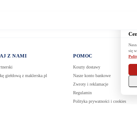
Cen
Nasz
się w
AJ Z NAMI
POMOC
Poli
tnerski
Koszty dostawy
kę giełdową z maklerska.pl
Nasze konto bankowe
Zwroty i reklamacje
Regulamin
Polityka prywatności i cookies
Zarządzaj plikami cookie
Pozostałe tematy pomocy