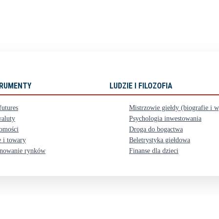
STRUMENTY
LUDZIE I FILOZOFIA
futures
Mistrzowie giełdy (biografie i 
aluty
Psychologia inwestowania
omości
Droga do bogactwa
 i towary
Beletrystyka giełdowa
nowanie rynków
Finanse dla dzieci