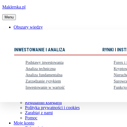
Maklerska.pl
Menu
Obszary wiedzy
📈 Polecane książki
Nowości
Ebooki
INWESTOWANIE I ANALIZA
RYNKI I IN
Karty upominkowe
Zestawy
Podstawy inwestowania
Forex i 
⏳ Zapowiedzi
Analiza techniczna
Kryptow
Analiza fundamentalna
Nieruch
Obsługa klienta
Zarządzanie ryzykiem
Surowce
Koszty dostawy
Nasze konto bankowe
Inwestowanie w wartość
Funkcjo
Zwroty i reklamacje
Kontakt
Regulamin księgarni
Polityka prywatności i cookies
Zarabiaj z nami
Pomoc
Moje konto