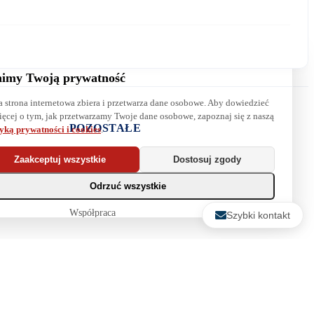
imy Twoją prywatność
a strona internetowa zbiera i przetwarza dane osobowe. Aby dowiedzieć
Wyrażam zgodę na przetwarzanie danych. Zapoznaj się z naszą
ięcej o tym, jak przetwarzamy Twoje dane osobowe, zapoznaj się z naszą
polityką prywatności
.
POZOSTAŁE
tyką prywatności i cookies
.
Najpopularniejsze książki
Zaakceptuj wszystkie
Dostosuj zgody
Blog
Odrzuć wszystkie
Biura maklerskie
Współpraca
Szybki kontakt