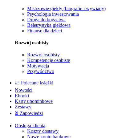
Mistrzowie giełdy (biografie i wywiady)
Psychologia inwestowania
Droga do bogactwa
Beletrystyka giełdowa
Finanse dla dzieci
Rozwój osobisty
Rozwój osobisty
Kompetencje osobiste
Motywacja
Przywództwo
📈 Polecane książki
Nowości
Ebooki
Karty upominkowe
Zestawy
⏳ Zapowiedzi
Obsługa klienta
Koszty dostawy
Nasze konto bankowe