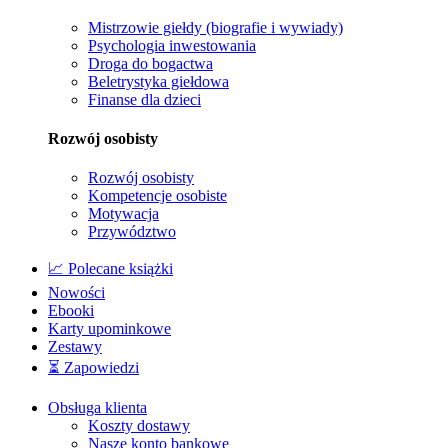
Mistrzowie giełdy (biografie i wywiady)
Psychologia inwestowania
Droga do bogactwa
Beletrystyka giełdowa
Finanse dla dzieci
Rozwój osobisty
Rozwój osobisty
Kompetencje osobiste
Motywacja
Przywództwo
📈 Polecane książki
Nowości
Ebooki
Karty upominkowe
Zestawy
⏳ Zapowiedzi
Obsługa klienta
Koszty dostawy
Nasze konto bankowe