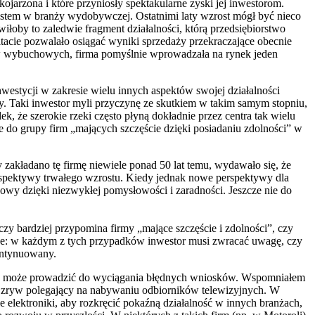
kojarzona i które przyniosły spektakularne zyski jej inwestorom.
ostem w branży wydobywczej. Ostatnimi laty wzrost mógł być nieco
by to zaledwie fragment działalności, którą przedsiębiorstwo
tacie pozwalało osiągać wyniki sprzedaży przekraczające obecnie
łów wybuchowych, firma pomyślnie wprowadzała na rynek jeden
westycji w zakresie wielu innych aspektów swojej działalności
y. Taki inwestor myli przyczynę ze skutkiem w takim samym stopniu,
, że szerokie rzeki często płyną dokładnie przez centra tak wielu
e do grupy firm „mających szczęście dzięki posiadaniu zdolności” w
zakładano tę firmę niewiele ponad 50 lat temu, wydawało się, że
perspektywy trwałego wzrostu. Kiedy jednak nowe perspektywy dla
owy dzięki niezwykłej pomysłowości i zaradności. Jeszcze nie do
,
zy bardziej przypomina firmy „mające szczęście i zdolności”, czy
ewne: w każdym z tych przypadków inwestor musi zwracać uwagę, czy
kontynuowany.
ena może prowadzić do wyciągania błędnych wniosków. Wspomniałem
ny zryw polegający na nabywaniu odbiorników telewizyjnych. W
 elektroniki, aby rozkręcić pokaźną działalność w innych branżach,