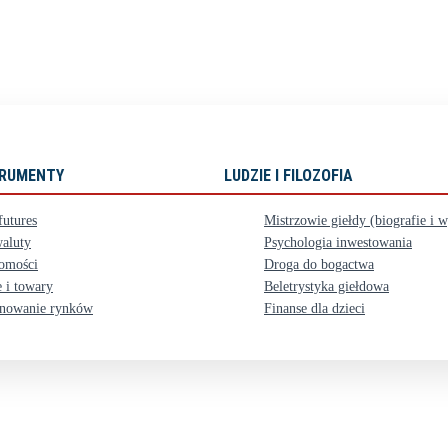
STRUMENTY
LUDZIE I FILOZOFIA
futures
Mistrzowie giełdy (biografie i 
aluty
Psychologia inwestowania
omości
Droga do bogactwa
 i towary
Beletrystyka giełdowa
nowanie rynków
Finanse dla dzieci