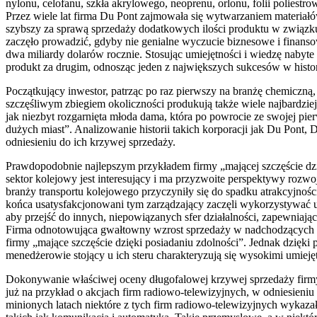
nylonu, celofanu, szkła akrylowego, neoprenu, orlonu, folii poliestr
Przez wiele lat firma Du Pont zajmowała się wytwarzaniem materia
szybszy za sprawą sprzedaży dodatkowych ilości produktu w związk
zaczęło prowadzić, gdyby nie genialne wyczucie biznesowe i finanso
dwa miliardy dolarów rocznie. Stosując umiejętności i wiedzę naby
produkt za drugim, odnosząc jeden z największych sukcesów w histo
Początkujący inwestor, patrząc po raz pierwszy na branżę chemiczną
szczęśliwym zbiegiem okoliczności produkują także wiele najbardzie
jak niezbyt rozgarnięta młoda dama, która po powrocie ze swojej pie
dużych miast”. Analizowanie historii takich korporacji jak Du Pont,
odniesieniu do ich krzywej sprzedaży.
Prawdopodobnie najlepszym przykładem firmy „mającej szczęście dzię
sektor kolejowy jest interesujący i ma przyzwoite perspektywy rozw
branży transportu kolejowego przyczyniły się do spadku atrakcyjnoś
końca usatysfakcjonowani tym zarządzający zaczęli wykorzystywać u
aby przejść do innych, niepowiązanych sfer działalności, zapewniają
Firma odnotowująca gwałtowny wzrost sprzedaży w nadchodzących lata
firmy „mające szczęście dzięki posiadaniu zdolności”. Jednak dzięk
menedżerowie stojący u ich steru charakteryzują się wysokimi umiej
Dokonywanie właściwej oceny długofalowej krzywej sprzedaży fir
już na przykład o akcjach firm radiowo-telewizyjnych, w odniesien
minionych latach niektóre z tych firm radiowo-telewizyjnych wykaza