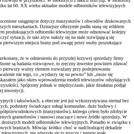
 rozwoju w przyszłości. W niektórych z takich firm (np. w Motoroli)
ątku lat 60. XX wieku aktualne modele odbiorników telewizyjnych
iedocenione osiągnięcie dotyczy tranzystorów i obwodów drukowanych
szych mieszkaniach. Dzisiejsze olbrzymie pudła staną się reliktem
firm produkujących odbiorniki telewizyjne może odnotować kolejny
yć sytuacji, że taki zryw nałoży się na stale rozwijającą się
ć na pierwszym miejscu brany pod uwagę przez osoby poszukujące
rzekonany, że w odniesieniu do przyszłej krzywej sprzedaży firmy
wadzone są badania rozwojowe, to zręczny inwestor powinien zdawać
t jako pierwszy ważny element rozważany przy podejmowaniu
ważenie nie tego, co „wydarzy się na pewno” lub „może się
 wskazałem jako okres wprowadzenia modeli telewizorów odsyłających
przyszłości. Spójrzmy jednak w międzyczasie, jakie działania podjął
j inwestycji.
cyjnych i taksówkach, a obecnie jest już wykorzystywana niemal bez
czych, podmioty świadczące usługi komunalne, duże budowy i
 półprzewodnikowych (tranzystorów), którego celem było zdobycie
icznych gramofonów i stanowi znaczące i nowe źródło sprzedaży. W
 droższych modeli odbiorników telewizyjnych. Ponadto w związku z
 nowych branżach. Mówiąc krótko: choć w nadchodzącej dekadzie
wizyjnych, nie zdarzyło się to jeszcze i istnieje małe