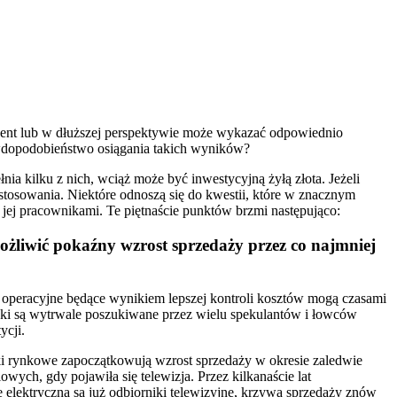
procent lub w dłuższej perspektywie może wykazać odpowiednio
wdopodobieństwo osiągania takich wyników?
łnia kilku z nich, wciąż może być inwestycyjną żyłą złota. Jeżeli
j stosowania. Niektóre odnoszą się do kwestii, które w znacznym
 jej pracownikami. Te piętnaście punktów brzmi następująco:
liwić pokaźny wzrost sprzedaży przez co najmniej
i operacyjne będące wynikiem lepszej kontroli kosztów mogą czasami
ski są wytrwale poszukiwane przez wielu spekulantów i łowców
ycji.
nki rynkowe zapoczątkowują wzrost sprzedaży w okresie zaledwie
owych, gdy pojawiła się telewizja. Przez kilkanaście lat
lektryczną są już odbiorniki telewizyjne, krzywa sprzedaży znów