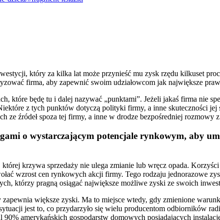
inwestycji, który za kilka lat może przynieść mu zysk rzędu kilkuset 
teryzować firma, aby zapewnić swoim udziałowcom jak największe pra
, które będę tu i dalej nazywać „punktami”. Jeżeli jakaś firma nie spe
 Niektóre z tych punktów dotyczą polityki firmy, a inne skuteczności je
h ze źródeł spoza tej firmy, a inne w drodze bezpośredniej rozmowy z
ami o wystarczającym potencjale rynkowym, aby umoż
 której krzywa sprzedaży nie ulega zmianie lub wręcz opada. Korzyśc
wołać wzrost cen rynkowych akcji firmy. Tego rodzaju jednorazowe zy
tych, którzy pragną osiągać największe możliwe zyski ze swoich inwest
iedy zapewnia większe zyski. Ma to miejsce wtedy, gdy zmienione waru
 sytuacji jest to, co przydarzyło się wielu producentom odbiorników radi
 90% amerykańskich gospodarstw domowych posiadających instalację e