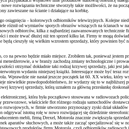
rych przypadkach wojskowe linie produktów stanowią obietnicę stałego
e nowe rozwiązania techniczne stworzyły takie możliwości, że na pocz
fony zawieszane na ścianie i działające na korbkę.
lnego osiągnięcia – kolorowych odbiorników telewizyjnych. Kolejne n
 niewiele różnił od wymiarów sporych obrazów wiszących na ścianach w na
masowych odbiorców, kilka z najbardziej zaawansowanych technicznie 
 i może trwać dłużej niż ten sprzed kilku lat. Firmy te mogą doświadcz
nie będą cieszyły się wielkim wzrostem sprzedaży, który powinien by
to, co na pewno będzie miało miejsce. Zrobiłem tak, ponieważ jestem p
bitni menedżerowie, a w branży zachodzą zmiany technologiczne i pro
zyszłości otrzymać dokładnie taki rodzaj krzywej sprzedaży, jaki jes
erwotnym wydaniu niniejszej książki. Interesujące może być teraz roz
rola. Wprawdzie nie nastał jeszcze początek lat 60. XX wieku, który
stnieje niewielkie prawdopodobieństwo, że wydarzy się to w najbliższej 
wej krzywej sprzedaży, którą uznałem za główną przesłankę doskonałe
 elektronicznej, która była początkowo stosowana w radiowozach poli
rmy przewozowe, właściciele flot różnego rodzaju samochodów dostaw
zo rozwojowych, w firmie utworzono przynoszący zyski dział układów
 odgrywać istotną rolę w nowo rozwijającej się dziedzinie stereofon
centem mebli, firmą Drexel, Motorola znacznie zwiększyła sprzedaż
rynek aparatów słuchowych, a może także zacząć specjalizować się w
awowych produktów firmy Motorola, czyli odbiorników radiowych i tele