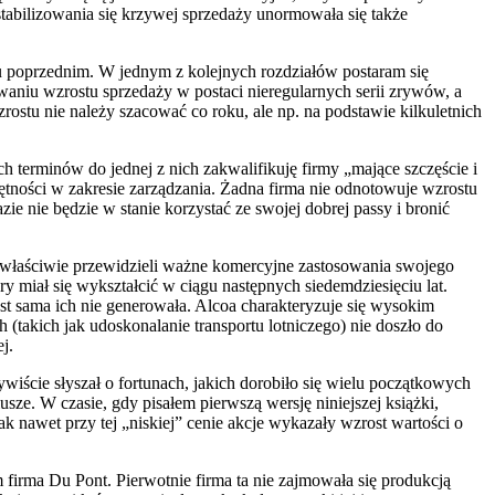
stabilizowania się krzywej sprzedaży unormowała się także
u poprzednim. W jednym z kolejnych rozdziałów postaram się
niu wzrostu sprzedaży w postaci nieregularnych serii zrywów, a
ostu nie należy szacować co roku, ale np. na podstawie kilkuletnich
h terminów do jednej z nich zakwalifikuję firmy „mające szczęście i
ętności w zakresie zarządzania. Żadna firma nie odnotowuje wzrostu
 nie będzie w stanie korzystać ze swojej dobrej passy i bronić
zy właściwie przewidzieli ważne komercyjne zastosowania swojego
y miał się wykształcić w ciągu następnych siedemdziesięciu lat.
ast sama ich nie generowała. Alcoa charakteryzuje się wysokim
takich jak udoskonalanie transportu lotniczego) nie doszło do
j.
wiście słyszał o fortunach, jakich dorobiło się wielu początkowych
usze. W czasie, gdy pisałem pierwszą wersję niniejszej książki,
 nawet przy tej „niskiej” cenie akcje wykazały wzrost wartości o
m firma Du Pont. Pierwotnie firma ta nie zajmowała się produkcją