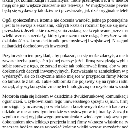
takich jak komunikacja i automatyka. Takie przemysłowe, a w niektó
mają one już większe znaczenie niż telewizja. W międzyczasie pewn
będą się wydawały tak dziwne i przestarzałe, jak dziś oryginalne tele
Ogół społeczeństwa istotnie nie docenia wartości jednego potencja
i jest to telewizja z ekranami, których kształt i rozmiar będzie się
przeszłości. Jeżeli takie rozwiązania zostaną zaakceptowane przez 
wielki wzrost sprzedaży, który tym razem może osiągać wyższe wartości
działalność z zakresu elektroniki przemysłowej i wojskowej. Następ
najbardziej dochodowych inwestycji.
Przytoczyłem ten przykład, aby pokazać, co się może zdarzyć, a nie 
zawsze trzeba pamiętać o jednej rzeczy: jeżeli firmą zarządzają wy
sobie sprawę z tego, że zarząd może tak pokierować firmą, aby w pr
doskonałych decyzji inwestycyjnych. Rozważania te zamieściłem w pi
wydarzyć”, ale co faktycznie miało miejsce w przypadku firmy Moto
do lamusa te z lat 50. Takie odbiorniki nie pojawiły się na rynku i i
zarząd, aby wykorzystać zmianę technologiczną do uzyskania wzrosto
Motorola stała się liderem w dziedzinie dwukierunkowej komunikacji
ograniczeń. Użytkownikami tego uniwersalnego sprzętu są m.in. fi
rurociągi. Tymczasem, po wielu latach kosztownych działań badawc
udziału w niesamowitym trendzie wzrostowym w tej branży. Zaczął on
wyniku raczej wyjątkowego porozumienia z wiodącym krajowym produ
dokonaniem niewielkiego przejęcia innej firmy wkracza właśnie na 
znaczące bodźce mogą wywołać kolejny wielki wzrost sprzedaży podst