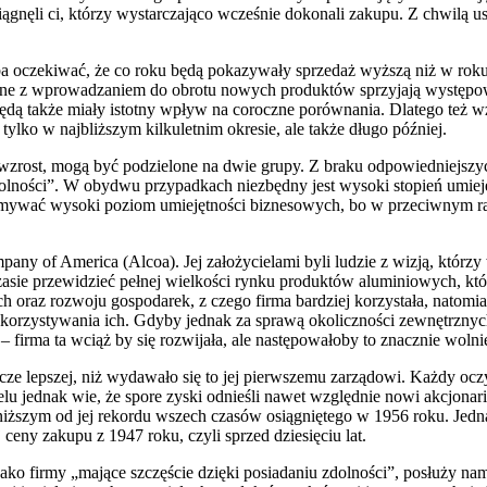
siągnęli ci, którzy wystarczająco wcześnie dokonali zakupu. Z chwilą u
eba oczekiwać, że co roku będą pokazywały sprzedaż wyższą niż w rok
ne z wprowadzaniem do obrotu nowych produktów sprzyjają występowa
ędą także miały istotny wpływ na coroczne porównania. Dlatego też wzr
tylko w najbliższym kilkuletnim okresie, ale także długo później.
 wzrost, mogą być podzielone na dwie grupy. Z braku odpowiedniejszyc
zdolności”. W obydwu przypadkach niezbędny jest wysoki stopień umiej
zymywać wysoki poziom umiejętności biznesowych, bo w przeciwnym razie
pany of America (Alcoa). Jej założycielami byli ludzie z wizją, któr
asie przewidzieć pełnej wielkości rynku produktów aluminiowych, któr
h oraz rozwoju gospodarek, z czego firma bardziej korzystała, natomi
rzystywania ich. Gdyby jednak za sprawą okoliczności zewnętrznych (
irma ta wciąż by się rozwijała, ale następowałoby to znacznie wolnie
ze lepszej, niż wydawało się to jej pierwszemu zarządowi. Każdy oczy
ielu jednak wie, że spore zyski odnieśli nawet względnie nowi akcjonari
niższym od jej rekordu wszech czasów osiągniętego w 1956 roku. Jednak
 ceny zakupu z 1947 roku, czyli sprzed dziesięciu lat.
jako firmy „mające szczęście dzięki posiadaniu zdolności”, posłuży na