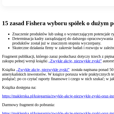
15 zasad Fishera wyboru spółek o dużym p
Znaczenie produktów lub usług o wystarczającym potencjale 
Determinacja kadry zarządzającej do dalszego opracowywania p
produktów został już w znacznym stopniu wyczerpany.
Skuteczne działania firmy w zakresie badań i rozwoju w zależno
Fragment publikacji, którego zaraz posłuchasz dotyczy trzech z pięt
zakupu pełnej wersji książki
„Zwykłe akcje, niezwykłe zyski”
autorst
Książka
„Zwykłe akcje, niezwykłe zyski”
została napisana ponad 50 l
amerykańskich inwestorów. W książce porusza wiele praktycznych tem
podążać; po co czytać raporty finansowe i czego w nich szukać; w jaki
Książka dostępna na:
https://maklerska.pl/ksiegarnia/zwykle-akcje-niezwykle-zyski-oraz-inn
Darmowy fragment do pobrania:
https://maklerska.pl/ksiegarnia/zwykle-akcje-niezwykle-zyski-oraz-in