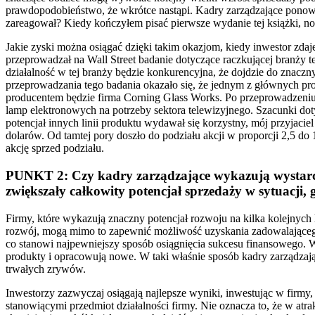
prawdopodobieństwo, że wkrótce nastąpi. Kadry zarządzające ponown
zareagował? Kiedy kończyłem pisać pierwsze wydanie tej książki, not
Jakie zyski można osiągać dzięki takim okazjom, kiedy inwestor zdaj
przeprowadzał na Wall Street badanie dotyczące raczkującej branży 
działalność w tej branży będzie konkurencyjna, że dojdzie do znacz
przeprowadzania tego badania okazało się, że jednym z głównych p
producentem będzie firma Corning Glass Works. Po przeprowadzeniu d
lamp elektronowych na potrzeby sektora telewizyjnego. Szacunki dot
potencjał innych linii produktu wydawał się korzystny, mój przyjaci
dolarów. Od tamtej pory doszło do podziału akcji w proporcji 2,5 do
akcję sprzed podziału.
PUNKT 2: Czy kadry zarządzające wykazują wystarcz
zwiększały całkowity potencjał sprzedaży w sytuacji,
Firmy, które wykazują znaczny potencjał rozwoju na kilka kolejnych l
rozwój, mogą mimo to zapewnić możliwość uzyskania zadowalającego 
co stanowi najpewniejszy sposób osiągnięcia sukcesu finansowego. 
produkty i opracowują nowe. W taki właśnie sposób kadry zarządzają
trwałych zrywów.
Inwestorzy zazwyczaj osiągają najlepsze wyniki, inwestując w firmy
stanowiącymi przedmiot działalności firmy. Nie oznacza to, że w atra