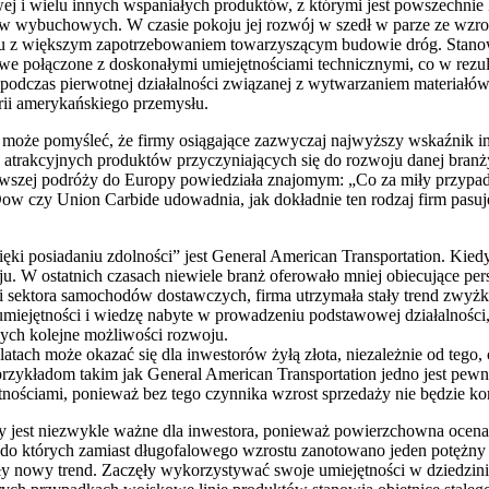
owej i wielu innych wspaniałych produktów, z którymi jest powszechnie 
łów wybuchowych. W czasie pokoju jej rozwój w szedł w parze ze wzr
u z większym zapotrzebowaniem towarzyszącym budowie dróg. Stanowiło
we połączone z doskonałymi umiejętnościami technicznymi, co w rezul
te podczas pierwotnej działalności związanej z wytwarzaniem materia
rii amerykańskiego przemysłu.
, może pomyśleć, że firmy osiągające zazwyczaj najwyższy wskaźnik in
j atrakcyjnych produktów przyczyniających się do rozwoju danej branż
rwszej podróży do Europy powiedziała znajomym: „Co za miły przypadek
 Dow czy Union Carbide udowadnia, jak dokładnie ten rodzaj firm pasuj
ki posiadaniu zdolności” jest General American Transportation. Kiedy 
oju. W ostatnich czasach niewiele branż oferowało mniej obiecujące 
ci sektora samochodów dostawczych, firma utrzymała stały trend zwyżk
miejętności i wiedzę nabyte w prowadzeniu podstawowej działalności
cych kolejne możliwości rozwoju.
ch może okazać się dla inwestorów żyłą złota, niezależnie od tego, c
i przykładom takim jak General American Transportation jedno jest p
ętnościami, ponieważ bez tego czynnika wzrost sprzedaży nie będzie 
my jest niezwykle ważne dla inwestora, ponieważ powierzchowna oc
iu do których zamiast długofalowego wzrostu zanotowano jeden potęż
ły nowy trend. Zaczęły wykorzystywać swoje umiejętności w dziedzinie