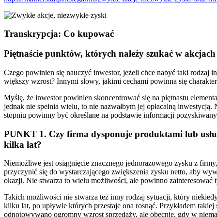
Transkrypcja: Co kupować
Piętnaście punktów, których należy szukać w akcjach
Czego powinien się nauczyć inwestor, jeżeli chce nabyć taki rodzaj 
większy wzrost? Innymi słowy, jakimi cechami powinna się charak
Myślę, że inwestor powinien skoncentrować się na piętnastu elementach
jednak nie spełnia wielu, to nie nazwałbym jej opłacalną inwestycją.
stopniu powinny być określane na podstawie informacji pozyskiwanyc
PUNKT 1. Czy firma dysponuje produktami lub usług
kilka lat?
Niemożliwe jest osiągnięcie znacznego jednorazowego zysku z firmy,
przyczynić się do wystarczającego zwiększenia zysku netto, aby wy
okazji. Nie stwarza to wielu możliwości, ale powinno zainteresować 
Takich możliwości nie stwarza też inny rodzaj sytuacji, który niek
kilku lat, po upływie których przestaje ona rosnąć. Przykładem takiej
odnotowywano ogromny wzrost sprzedaży, ale obecnie, gdy w niemal