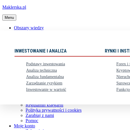
Maklerska.pl
Menu
Obszary wiedzy
📈 Polecane książki
Nowości
Ebooki
INWESTOWANIE I ANALIZA
RYNKI I IN
Karty upominkowe
Zestawy
Podstawy inwestowania
Forex i 
⏳ Zapowiedzi
Analiza techniczna
Kryptow
Analiza fundamentalna
Nieruch
Obsługa klienta
Zarządzanie ryzykiem
Surowce
Koszty dostawy
Nasze konto bankowe
Inwestowanie w wartość
Funkcjo
Zwroty i reklamacje
Kontakt
Regulamin księgarni
Polityka prywatności i cookies
Zarabiaj z nami
Pomoc
Moje konto