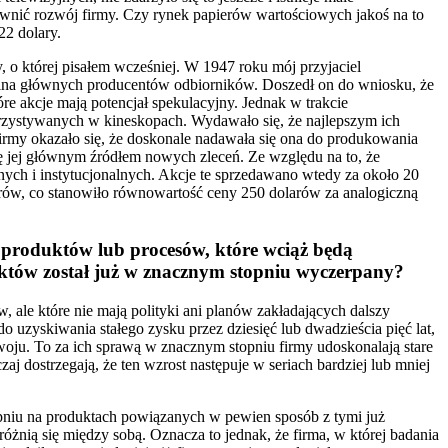
ewnić rozwój firmy. Czy rynek papierów wartościowych jakoś na to
22 dolary.
, o której pisałem wcześniej. W 1947 roku mój przyjaciel
tuzina głównych producentów odbiorników. Doszedł on do wniosku, że
e akcje mają potencjał spekulacyjny. Jednak w trakcie
rzystywanych w kineskopach. Wydawało się, że najlepszym ich
firmy okazało się, że doskonale nadawała się ona do produkowania
ię jej głównym źródłem nowych zleceń. Ze względu na to, że
lnych i instytucjonalnych. Akcje te sprzedawano wtedy za około 20
olarów, co stanowiło równowartość ceny 250 dolarów za analogiczną
produktów lub procesów, które wciąż będą
duktów został już w znacznym stopniu wyczerpany?
, ale które nie mają polityki ani planów zakładających dalszy
zyskiwania stałego zysku przez dziesięć lub dwadzieścia pięć lat,
oju. To za ich sprawą w znacznym stopniu firmy udoskonalają stare
dostrzegają, że ten wzrost następuje w seriach bardziej lub mniej
topniu na produktach powiązanych w pewien sposób z tymi już
różnią się między sobą. Oznacza to jednak, że firma, w której badania