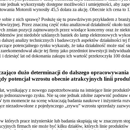
ie jednak wykorzystały dostępne możliwości i umiejętności, aby zap
owania Motoroli wynosiły 45,5 dolara za akcję. Obecnie ich cena to 1
e sobie z nich sprawę? Posłużę się tu prawdziwym przykładem z branży
telewizyjnej. Przez znaczną część roku analizował działalność około 
nych zmian pozycji zajmowanych przez wiodące koncerny oraz że niektór
roblemów jest niedobór szklanych baniek do lamp elektronowych wyko
alszej analizy technicznych i badawczych aspektów działalności tej 
yczące potencjalnego rynku wykazały, że taka działalność może stać s
el zarekomendował akcje tej firmy jako przedmiot inwestycji indywidua
 1 i dziesięć lat od dokonania zakupu ich wartość przekroczyła 100 d
ająco dużo determinacji do dalszego opracowywania 
 gdy potencjał wzrostu obecnie atrakcyjnych linii pro
at, wynikający z nowego zapotrzebowania na istniejące linie produktów
jednorazowego zysku. Nie są one jednak zdolne zapewnić podstaw do u
W tym momencie na scenę wkraczają badania naukowe i inżynieria rozw
ce niezadowolone z pojedynczego „zrywu” wzrostu sprzedaży zazwyczaj 
, w których prace inżynierskie lub badania skupiają się w znacznym s
kcyjnych firmach nie może być kilku działów, których linie produktów 