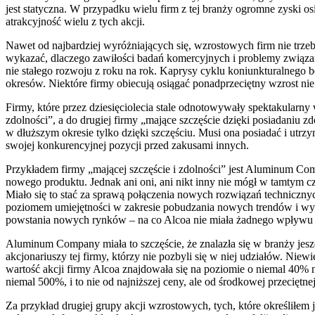
jest statyczna. W przypadku wielu firm z tej branży ogromne zyski o
atrakcyjność wielu z tych akcji.
Nawet od najbardziej wyróżniających się, wzrostowych firm nie trz
wykazać, dlaczego zawiłości badań komercyjnych i problemy związa
nie stałego rozwoju z roku na rok. Kaprysy cyklu koniunkturalnego b
okresów. Niektóre firmy obiecują osiągać ponadprzeciętny wzrost nie 
Firmy, które przez dziesięciolecia stale odnotowywały spektakularny
zdolności”, a do drugiej firmy „mające szczęście dzięki posiadaniu 
w dłuższym okresie tylko dzięki szczęściu. Musi ona posiadać i utr
swojej konkurencyjnej pozycji przed zakusami innych.
Przykładem firmy „mającej szczęście i zdolności” jest Aluminum Com
nowego produktu. Jednak ani oni, ani nikt inny nie mógł w tamtym cz
Miało się to stać za sprawą połączenia nowych rozwiązań technicznyc
poziomem umiejętności w zakresie pobudzania nowych trendów i wyko
powstania nowych rynków – na co Alcoa nie miała żadnego wpływu – f
Aluminum Company miała to szczęście, że znalazła się w branży jeszc
akcjonariuszy tej firmy, którzy nie pozbyli się w niej udziałów. Niew
wartość akcji firmy Alcoa znajdowała się na poziomie o niemal 40% 
niemal 500%, i to nie od najniższej ceny, ale od środkowej przeciętnej
Za przykład drugiej grupy akcji wzrostowych, tych, które określiłem 