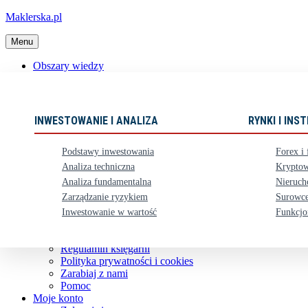
Maklerska.pl
Menu
Obszary wiedzy
📈 Polecane książki
Nowości
Ebooki
INWESTOWANIE I ANALIZA
RYNKI I IN
Karty upominkowe
Zestawy
Podstawy inwestowania
Forex i 
⏳ Zapowiedzi
Analiza techniczna
Kryptow
Analiza fundamentalna
Nieruch
Obsługa klienta
Zarządzanie ryzykiem
Surowce
Koszty dostawy
Nasze konto bankowe
Inwestowanie w wartość
Funkcjo
Zwroty i reklamacje
Kontakt
Regulamin księgarni
Polityka prywatności i cookies
Zarabiaj z nami
Pomoc
Moje konto