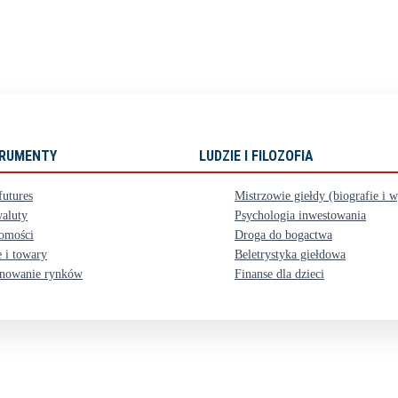
STRUMENTY
LUDZIE I FILOZOFIA
futures
Mistrzowie giełdy (biografie i 
aluty
Psychologia inwestowania
omości
Droga do bogactwa
 i towary
Beletrystyka giełdowa
nowanie rynków
Finanse dla dzieci