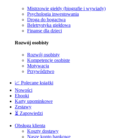
Mistrzowie giełdy (biografie i wywiady)
Psychologia inwestowania
Droga do bogactwa
Beletrystyka giełdowa
Finanse dla dzieci
Rozwój osobisty
Rozwój osobisty
Kompetencje osobiste
Motywacja
Przywództwo
📈 Polecane książki
Nowości
Ebooki
Karty upominkowe
Zestawy
⏳ Zapowiedzi
Obsługa klienta
Koszty dostawy
Nasze konto bankowe