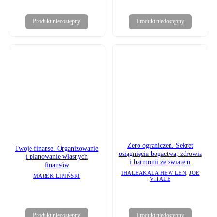
Produkt niedostępny
Produkt niedostępny
Zero ograniczeń. Sekret
Twoje finanse. Organizowanie
osiągnięcia bogactwa, zdrowia
i planowanie własnych
i harmonii ze światem
finansów
IHALEAKALA HEW LEN
,
JOE
MAREK LIPIŃSKI
VITALE
Produkt niedostępny
Produkt niedostępny