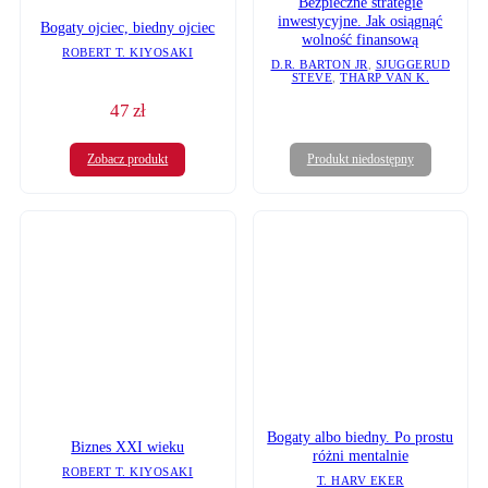
Bezpieczne strategie
inwestycyjne. Jak osiągnąć
Bogaty ojciec, biedny ojciec
wolność finansową
ROBERT T. KIYOSAKI
D.R. BARTON JR
,
SJUGGERUD
STEVE
,
THARP VAN K.
47
zł
Produkt niedostępny
Zobacz produkt
Bogaty albo biedny. Po prostu
Biznes XXI wieku
różni mentalnie
ROBERT T. KIYOSAKI
T. HARV EKER