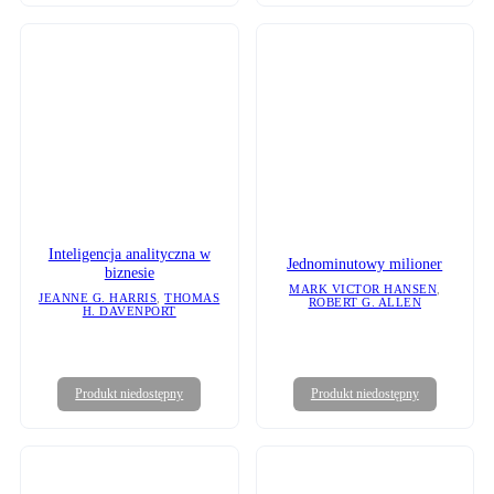
Inteligencja analityczna w
Jednominutowy milioner
biznesie
MARK VICTOR HANSEN
,
JEANNE G. HARRIS
,
THOMAS
ROBERT G. ALLEN
H. DAVENPORT
Produkt niedostępny
Produkt niedostępny