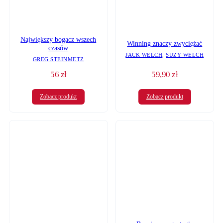
Największy bogacz wszech
Winning znaczy zwyciężać
czasów
JACK WELCH
,
SUZY WELCH
GREG STEINMETZ
56
zł
59,90
zł
Zobacz produkt
Zobacz produkt