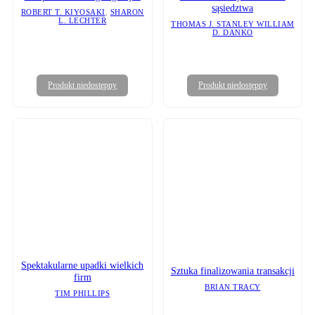
sąsiedztwa
ROBERT T. KIYOSAKI
,
SHARON
L. LECHTER
THOMAS J. STANLEY WILLIAM
D. DANKO
Produkt niedostępny
Produkt niedostępny
Spektakularne upadki wielkich
Sztuka finalizowania transakcji
firm
BRIAN TRACY
TIM PHILLIPS