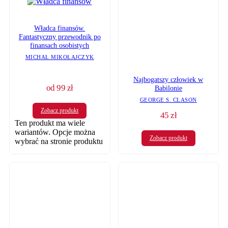
Władca finansów.
Fantastyczny przewodnik po
finansach osobistych
MICHAŁ MIKOŁAJCZYK
Najbogatszy człowiek w
od
99
zł
Babilonie
GEORGE S. CLASON
Zobacz produkt
45
zł
Ten produkt ma wiele
wariantów. Opcje można
Zobacz produkt
wybrać na stronie produktu