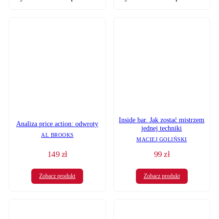
Inside bar. Jak zostać mistrzem
Analiza price action: odwroty
jednej techniki
AL BROOKS
MACIEJ GOLIŃSKI
149
zł
99
zł
Zobacz produkt
Zobacz produkt