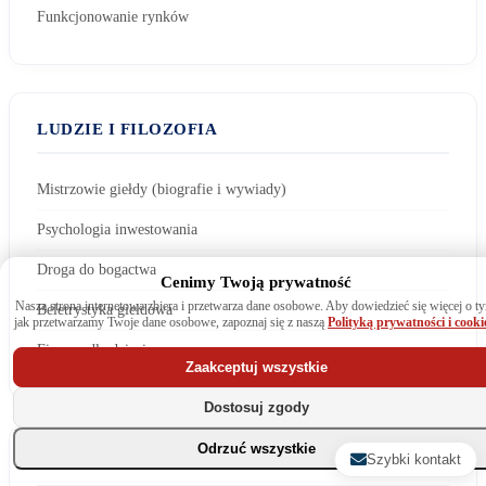
Funkcjonowanie rynków
Wiadomość:
LUDZIE I FILOZOFIA
Mistrzowie giełdy (biografie i wywiady)
Psychologia inwestowania
Droga do bogactwa
Cenimy Twoją prywatność
Wyrażam zgodę na przetwarzanie danych. Zapoznaj się z naszą
Nasza strona internetowa zbiera i przetwarza dane osobowe. Aby dowiedzieć się więcej o t
Beletrystyka giełdowa
polityką prywatności
.
jak przetwarzamy Twoje dane osobowe, zapoznaj się z naszą
Polityką prywatności i cooki
Finanse dla dzieci
Zaakceptuj wszystkie
Dostosuj zgody
Odrzuć wszystkie
Szybki kontakt
ROZWÓJ OSOBISTY