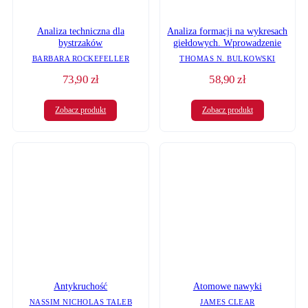
Analiza formacji na wykresach
Analiza techniczna dla
giełdowych. Wprowadzenie
bystrzaków
THOMAS N. BULKOWSKI
BARBARA ROCKEFELLER
73,90
zł
58,90
zł
Zobacz produkt
Zobacz produkt
Atomowe nawyki
Antykruchość
JAMES CLEAR
NASSIM NICHOLAS TALEB