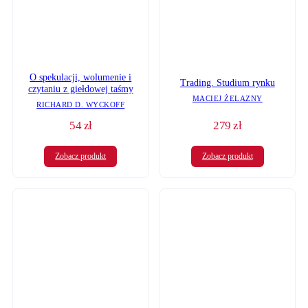
O spekulacji, wolumenie i
Trading. Studium rynku
czytaniu z giełdowej taśmy
MACIEJ ŻELAZNY
RICHARD D. WYCKOFF
54
zł
279
zł
Zobacz produkt
Zobacz produkt