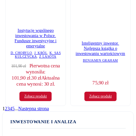
Instytucje wspólnego
inwestowania w Polsce.
Fundusze inwestycyjne i
Inteligentny inwestor.
emerytalne
Najlepsza książka o
D. CHORYLO
,
J. KRÓL
,
K. SAS
inwestowaniu wartościowym
KULCZYCKA
,
Z LASOTA
BENJAMIN GRAHAM
Pierwotna cena
101,90
zł
wynosiła:
101,90 zł.
30
zł
Aktualna
75,90
zł
cena wynosi: 30 zł.
Zobacz produkt
Zobacz produkt
1
2
3
4
5
...
Następna strona
INWESTOWANIE I ANALIZA