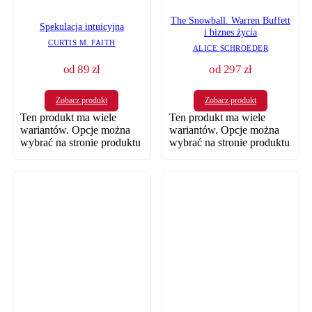
The Snowball. Warren Buffett
Spekulacja intuicyjna
i biznes życia
CURTIS M. FAITH
ALICE SCHROEDER
od
89
zł
od
297
zł
Zobacz produkt
Zobacz produkt
Ten produkt ma wiele
Ten produkt ma wiele
wariantów. Opcje można
wariantów. Opcje można
wybrać na stronie produktu
wybrać na stronie produktu