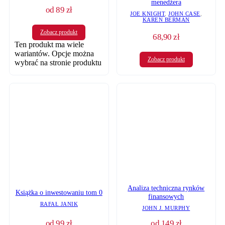
menedżera
od
89
zł
JOE KNIGHT
,
JOHN CASE
,
KAREN BERMAN
Zobacz produkt
68,90
zł
Ten produkt ma wiele
wariantów. Opcje można
Zobacz produkt
wybrać na stronie produktu
Analiza techniczna rynków
Książka o inwestowaniu tom 0
finansowych
RAFAŁ JANIK
JOHN J. MURPHY
od
99
zł
od
149
zł