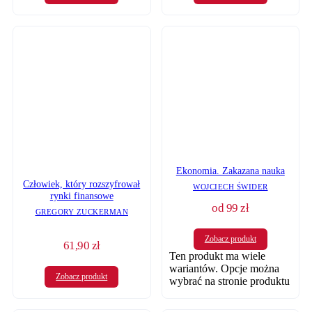
Ekonomia. Zakazana nauka
Człowiek, który rozszyfrował
WOJCIECH ŚWIDER
rynki finansowe
od
99
zł
GREGORY ZUCKERMAN
Zobacz produkt
61,90
zł
Ten produkt ma wiele
wariantów. Opcje można
Zobacz produkt
wybrać na stronie produktu