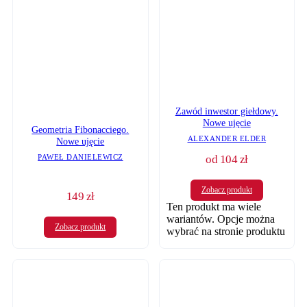
Zawód inwestor giełdowy.
Nowe ujęcie
Geometria Fibonacciego.
ALEXANDER ELDER
Nowe ujęcie
PAWEŁ DANIELEWICZ
od
104
zł
Zobacz produkt
149
zł
Ten produkt ma wiele
wariantów. Opcje można
Zobacz produkt
wybrać na stronie produktu