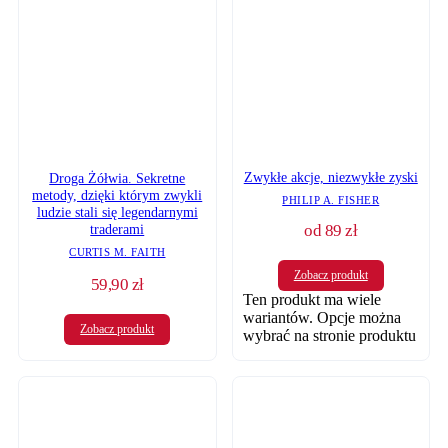
Zwykłe akcje, niezwykłe zyski
Droga Żółwia. Sekretne
metody, dzięki którym zwykli
PHILIP A. FISHER
ludzie stali się legendarnymi
od
89
zł
traderami
CURTIS M. FAITH
Zobacz produkt
59,90
zł
Ten produkt ma wiele
wariantów. Opcje można
Zobacz produkt
wybrać na stronie produktu