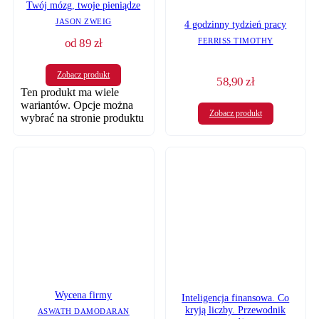
Twój mózg, twoje pieniądze
JASON ZWEIG
4 godzinny tydzień pracy
od
89
zł
FERRISS TIMOTHY
Zobacz produkt
58,90
zł
Ten produkt ma wiele
wariantów. Opcje można
Zobacz produkt
wybrać na stronie produktu
Wycena firmy
Inteligencja finansowa. Co
kryją liczby. Przewodnik
ASWATH DAMODARAN