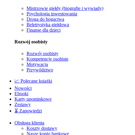
Mistrzowie giełdy (biografie i wywiady)
Psychologia inwestowania
Droga do bogactwa
Beletrystyka giełdowa
Finanse dla dzieci
Rozwój osobisty
Rozwój osobisty
Kompetencje osobiste
Motywacja
Przywództwo
📈 Polecane książki
Nowości
Ebooki
Karty upominkowe
Zestawy
⏳ Zapowiedzi
Obsługa klienta
Koszty dostawy
Nasze konto bankowe