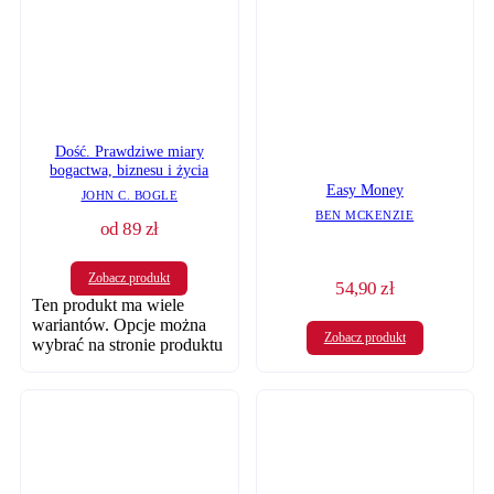
Dość. Prawdziwe miary
bogactwa, biznesu i życia
Easy Money
JOHN C. BOGLE
BEN MCKENZIE
od
89
zł
Zobacz produkt
54,90
zł
Ten produkt ma wiele
wariantów. Opcje można
Zobacz produkt
wybrać na stronie produktu