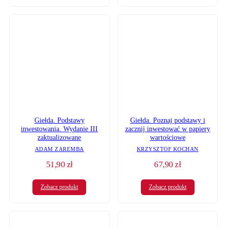
Giełda. Poznaj podstawy i
Giełda. Podstawy
zacznij inwestować w papiery
inwestowania. Wydanie III
wartościowe
zaktualizowane
KRZYSZTOF KOCHAN
ADAM ZAREMBA
51,90
zł
67,90
zł
Zobacz produkt
Zobacz produkt