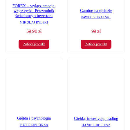
FOREX – wyłącz emocje,
Gaming na giełdzie
włącz zyski. Przewodnik
świadomego inwestora
PAWEŁ SUGALSKI
MIKOŁAJ RYLSKI
59,90
zł
99
zł
Zobacz produkt
Zobacz produkt
Giełda i psychologia
Giełda, inwestycje, trading
PIOTR ZIELONKA
DANIEL HELIOSZ