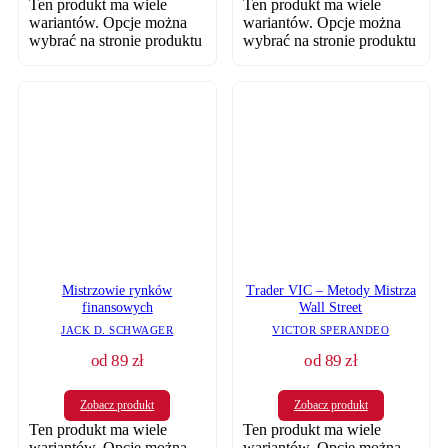
Ten produkt ma wiele
Ten produkt ma wiele
wariantów. Opcje można
wariantów. Opcje można
wybrać na stronie produktu
wybrać na stronie produktu
Mistrzowie rynków
Trader VIC – Metody Mistrza
finansowych
Wall Street
JACK D. SCHWAGER
VICTOR SPERANDEO
od
89
zł
od
89
zł
Zobacz produkt
Zobacz produkt
Ten produkt ma wiele
Ten produkt ma wiele
wariantów. Opcje można
wariantów. Opcje można