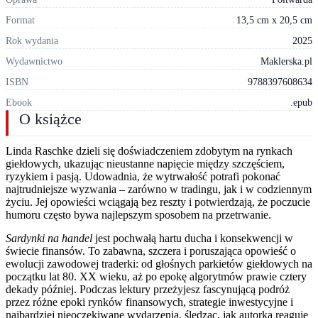
Format
13,5 cm x 20,5 cm
Rok wydania
2025
Wydawnictwo
Maklerska.pl
ISBN
9788397608634
Ebook
.epub
O książce
Linda Raschke dzieli się doświadczeniem zdobytym na rynkach
giełdowych, ukazując nieustanne napięcie między szczęściem,
ryzykiem i pasją. Udowadnia, że wytrwałość potrafi pokonać
najtrudniejsze wyzwania – zarówno w tradingu, jak i w codziennym
życiu. Jej opowieści wciągają bez reszty i potwierdzają, że poczucie
humoru często bywa najlepszym sposobem na przetrwanie.
Sardynki na handel
jest pochwałą hartu ducha i konsekwencji w
świecie finansów. To zabawna, szczera i poruszająca opowieść o
ewolucji zawodowej traderki: od głośnych parkietów giełdowych na
początku lat 80. XX wieku, aż po epokę algorytmów prawie cztery
dekady później. Podczas lektury przeżyjesz fascynującą podróż
przez różne epoki rynków finansowych, strategie inwestycyjne i
najbardziej nieoczekiwane wydarzenia, śledząc, jak autorka reaguje