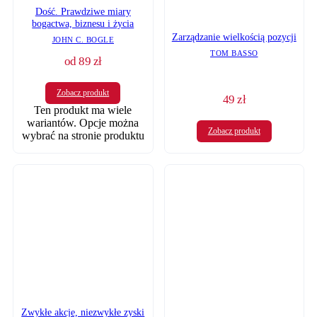
Dość. Prawdziwe miary
bogactwa, biznesu i życia
Zarządzanie wielkością pozycji
JOHN C. BOGLE
TOM BASSO
od
89
zł
Zobacz produkt
49
zł
Ten produkt ma wiele
wariantów. Opcje można
Zobacz produkt
wybrać na stronie produktu
Zwykłe akcje, niezwykłe zyski