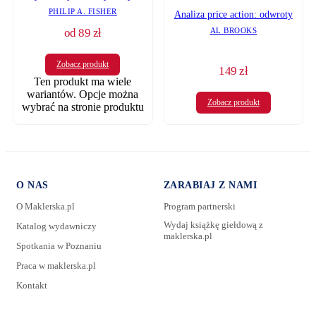
PHILIP A. FISHER
Analiza price action: odwroty
od
89
zł
AL BROOKS
Zobacz produkt
149
zł
Ten produkt ma wiele
wariantów. Opcje można
Zobacz produkt
wybrać na stronie produktu
O NAS
ZARABIAJ Z NAMI
O Maklerska.pl
Program partnerski
Wydaj książkę giełdową z
Katalog wydawniczy
maklerska.pl
Spotkania w Poznaniu
Praca w maklerska.pl
Kontakt