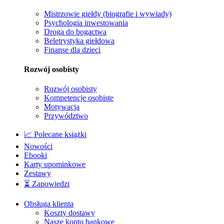
Mistrzowie giełdy (biografie i wywiady)
Psychologia inwestowania
Droga do bogactwa
Beletrystyka giełdowa
Finanse dla dzieci
Rozwój osobisty
Rozwój osobisty
Kompetencje osobiste
Motywacja
Przywództwo
📈 Polecane książki
Nowości
Ebooki
Karty upominkowe
Zestawy
⏳ Zapowiedzi
Obsługa klienta
Koszty dostawy
Nasze konto bankowe