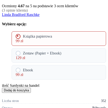
Oceniony
4.67
na 5 na podstawie
3
ocen klientów
(
3
opinie klienta)
Linda Bradford Raschke
Wybierz opcję:
Książka papierowa
99
zł
Zestaw (Papier + Ebook)
129
zł
Ebook
99
zł
ilość Sardynki na handel
Dodaj do koszyka
Liczba stron
352
Oprawa
Półtwarda