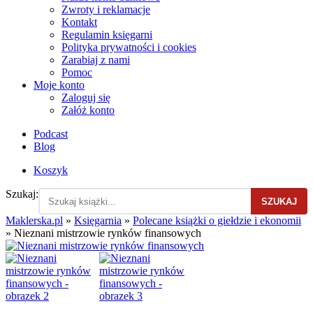
Zwroty i reklamacje
Kontakt
Regulamin księgarni
Polityka prywatności i cookies
Zarabiaj z nami
Pomoc
Moje konto
Zaloguj się
Załóż konto
Podcast
Blog
Koszyk
Szukaj:
SZUKAJ
Maklerska.pl
»
Księgarnia
»
Polecane książki o giełdzie i ekonomii
»
Nieznani mistrzowie rynków finansowych