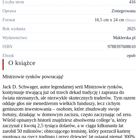
Liczba stron
416
Oprawa
Zintegrowana
Format
16,5 cm x 24 cm
(Duży)
Rok wydania
2025
Wydawnictwo
Maklerska.pl
ISBN
9788397608610
Ebook
.epub
O książce
Mistrzowie rynków powracają!
Jack D. Schwager, autor legendarnej serii Mistrzowie rynków,
kontynuuje trwającą już od trzech dekad tradycję i zaprasza do
świata nieznanych, ale niezwykle skutecznych traderów. Tym razem
oddaje głos nie menedżerom wielkich funduszy, lecz cichym
geniuszom inwestowania – osobom, które zbudowały swoje
fortuny, działając w domowym zaciszu, często zaczynając od zera.
Wśród opisanych historii znajdziesz absolwenta college’u, który
zaczynał z kwotą 2,5 tysiąca dolarów, a w ciągu kilkunastu lat
zarobił 50 milionów; obiecującego tenisistę, który porzucił karierę
sportową na rzecz tradingu i przez dziewięć lat osiągał niemal 300%