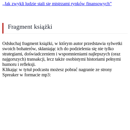
„Jak zwykli ludzie stali się mistrzami rynków finansowych”
Fragment książki
Odsłuchaj fragment książki, w którym autor przedstawia sylwetki
swoich bohaterów, skłaniając ich do podzielenia się nie tylko
strategiami, doświadczeniem i wspomnieniami najlepszych (oraz
najgorszych) transakcji, lecz także osobistymi historiami pełnymi
humoru i refleksji.
Klikając w tytuł podcastu możesz pobrać nagranie ze strony
Spreaker w formacie mp3: