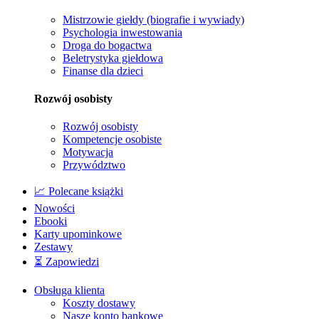
Mistrzowie giełdy (biografie i wywiady)
Psychologia inwestowania
Droga do bogactwa
Beletrystyka giełdowa
Finanse dla dzieci
Rozwój osobisty
Rozwój osobisty
Kompetencje osobiste
Motywacja
Przywództwo
📈 Polecane książki
Nowości
Ebooki
Karty upominkowe
Zestawy
⏳ Zapowiedzi
Obsługa klienta
Koszty dostawy
Nasze konto bankowe