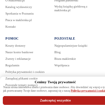
O Maklerska.pl
Program partnerski
Wydaj książkę giełdową z
Katalog wydawniczy
maklerska.pl
Spotkania w Poznaniu
Praca w maklerska.pl
Kontakt
POMOC
POZOSTAŁE
Koszty dostawy
Najpopularniejsze książki
Nasze konto bankowe
Blog
Zwroty i reklamacje
Biura maklerskie
Regulamin
Współpraca
Polityka prywatności i cookies
Zarządzaj plikami cookie
Cenimy Twoją prywatność
Pozostałe tematy pomocy
Nasza strona internetowa zbiera i przetwarza dane osobowe. Aby dowiedzieć się więcej o t
jak przetwarzamy Twoje dane osobowe, zapoznaj się z naszą
Polityką prywatności i cooki
Zaakceptuj wszystkie