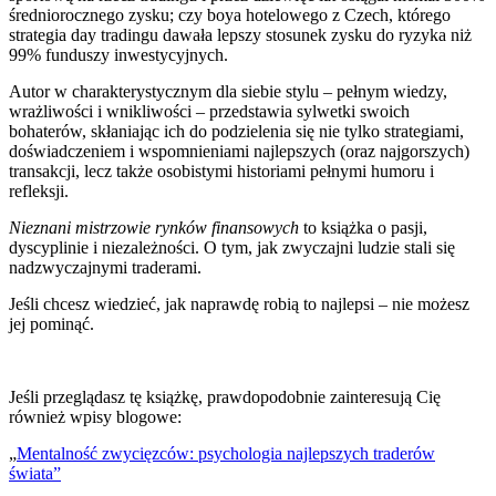
średniorocznego zysku; czy boya hotelowego z Czech, którego
strategia day tradingu dawała lepszy stosunek zysku do ryzyka niż
99% funduszy inwestycyjnych.
Autor w charakterystycznym dla siebie stylu – pełnym wiedzy,
wrażliwości i wnikliwości – przedstawia sylwetki swoich
bohaterów, skłaniając ich do podzielenia się nie tylko strategiami,
doświadczeniem i wspomnieniami najlepszych (oraz najgorszych)
transakcji, lecz także osobistymi historiami pełnymi humoru i
refleksji.
Nieznani mistrzowie rynków finansowych
to książka o pasji,
dyscyplinie i niezależności. O tym, jak zwyczajni ludzie stali się
nadzwyczajnymi traderami.
Jeśli chcesz wiedzieć, jak naprawdę robią to najlepsi – nie możesz
jej pominąć.
Jeśli przeglądasz tę książkę, prawdopodobnie zainteresują Cię
również wpisy blogowe:
„
Mentalność zwycięzców: psychologia najlepszych traderów
świata”