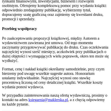
rynkami finansowymi, inwestycjami, biznesem i rozwojem
osobistym. Oferujemy kompleksową pomoc przy wydaniu książki:
odpowiednio zredagujemy publikację, wybierzemy tytuł,
dopracujemy szatę graficzną oraz zajmiemy się kwestiami druku,
promocji i sprzedaży.
Przebieg współpracy
Po zaakceptowaniu propozycji książkowej, między Autorem a
wydawnictwem zawierana jest umowa. Od tego momentu
zaczynamy przygotowywać publikację do druku. Czas oczekiwania
najczęściej wynosi sześć miesięcy, aczkolwiek przy publikacjach o
dużej objętości i wymagających wielu poprawek, okres ten może się
wydłużyć.
Format, cenę i nakład książki określamy samodzielnie, przy czym
bierzemy pod uwagę wszelkie sugestie autora. Honorarium
ustalamy indywidualnie. Najczęściej wynosi ono stawkę
procentową liczoną od ceny detalicznej książki. Wszelkie koszty
wydania ponosi wydawca.
W przypadku zainteresowania naszą ofertą wydawniczą, prosimy o
kontakt na adres
ksiegarnia@maklerska.pl
, a z chęcią odpowiemy
na każde pytanie.