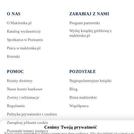
O NAS
ZARABIAJ Z NAMI
O Maklerska.pl
Program partnerski
Wydaj książkę giełdową z
Katalog wydawniczy
maklerska.pl
Spotkania w Poznaniu
E-mail:
Praca w maklerska.pl
Kontakt
Wiadomość:
POMOC
POZOSTAŁE
Koszty dostawy
Najpopularniejsze książki
Nasze konto bankowe
Blog
Zwroty i reklamacje
Biura maklerskie
Regulamin
Współpraca
Polityka prywatności i cookies
Zarządzaj plikami cookie
Cenimy Twoją prywatność
Pozostałe tematy pomocy
Wyrażam zgodę na przetwarzanie danych. Zapoznaj się z naszą
Nasza strona internetowa zbiera i przetwarza dane osobowe. Aby dowiedzieć się więcej o t