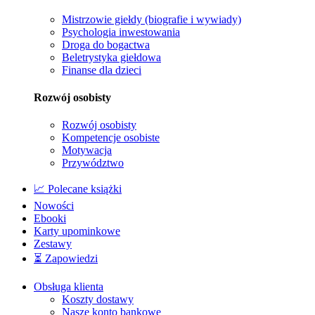
Mistrzowie giełdy (biografie i wywiady)
Psychologia inwestowania
Droga do bogactwa
Beletrystyka giełdowa
Finanse dla dzieci
Rozwój osobisty
Rozwój osobisty
Kompetencje osobiste
Motywacja
Przywództwo
📈 Polecane książki
Nowości
Ebooki
Karty upominkowe
Zestawy
⏳ Zapowiedzi
Obsługa klienta
Koszty dostawy
Nasze konto bankowe