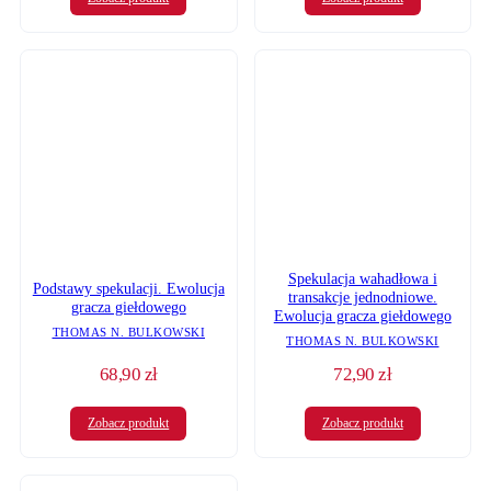
Spekulacja wahadłowa i
Podstawy spekulacji. Ewolucja
transakcje jednodniowe.
gracza giełdowego
Ewolucja gracza giełdowego
THOMAS N. BULKOWSKI
THOMAS N. BULKOWSKI
68,90
zł
72,90
zł
Zobacz produkt
Zobacz produkt