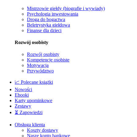
Mistrzowie giełdy (biografie i wywiady)
Psychologia inwestowania
Droga do bogactwa
Beletrystyka giełdowa
Finanse dla dzieci
Rozwój osobisty
Rozwój osobisty
Kompetencje osobiste
Motywacja
Przywództwo
📈 Polecane książki
Nowości
Ebooki
Karty upominkowe
Zestawy
⏳ Zapowiedzi
Obsługa klienta
Koszty dostawy
Nasze konto bankowe