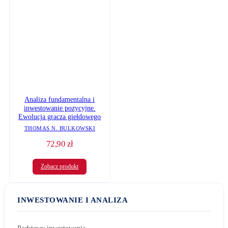
Analiza fundamentalna i
inwestowanie pozycyjne.
Ewolucja gracza giełdowego
THOMAS N. BULKOWSKI
72,90
zł
Zobacz produkt
INWESTOWANIE I ANALIZA