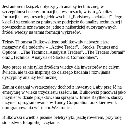
Jest autorem książek dotyczących analizy technicznej, w
szczególności oceny formacji na wykresach, w tym „Analizy
formacji na wykresach giełdowych” i „Podstawy spekulacji”. Jego
książki są cenione za praktyczne podejście do analizy technicznej i
powszechnie uznawane za jedne z najbardziej autorytatywnych
źródeł wiedzy na temat formacji wykresów.
Teksty Thomasa Bulkowskiego publikowały najważniejsze
magazyny dla traderów – „Active Trader”, „Stocks, Futures and
Options”, „The Technical Analysist Traders”, „The Traders Journal”
oraz „Technical Analysis of Stocks & Commodities”.
Jego prace są nie tylko źródłem wiedzy dla inwestorów na całym
świecie, ale także inspirują do dalszego badania i rozwijania
dyscypliny analizy technicznej.
Zanim osiągnął wystarczający dochód z inwestycji, aby przejść na
emeryturę w wieku trzydziestu sześciu lat, Bulkowski pracował jako
inżynier w dziale projektowania sprzętu w firmie Raytheon, starszy
inżynier oprogramowania w Tandy Corporation oraz kierownik
oprogramowania w Tracor-Westronics.
Bulkowski uwielbia pisanie beletrystyki, jazdę rowerem, przyrodę,
stolarstwo, fotografię i czytanie.