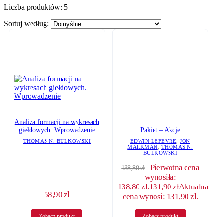
Liczba produktów:
5
Sortuj według:
Analiza formacji na wykresach
Pakiet – Akcje
giełdowych. Wprowadzenie
EDWIN LEFEVRE
,
JON
THOMAS N. BULKOWSKI
MARKMAN
,
THOMAS N.
BULKOWSKI
Pierwotna cena
138,80
zł
wynosiła:
138,80 zł.
131,90
zł
Aktualna
58,90
zł
cena wynosi: 131,90 zł.
Zobacz produkt
Zobacz produkt