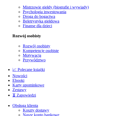
Mistrzowie giełdy (biografie i wywiady)
Psychologia inwestowania
Droga do bogactwa
Beletrystyka giełdowa
Finanse dla dzieci
Rozwój osobisty
Rozwój osobisty
Kompetencje osobiste
Motywacja
Przywództwo
📈 Polecane książki
Nowości
Ebooki
Karty upominkowe
Zestawy
⏳ Zapowiedzi
Obsługa klienta
Koszty dostawy
Nasze konto bankowe