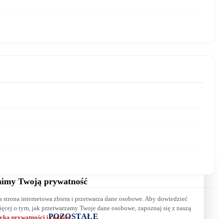
E-mail:
Wiadomość:
imy Twoją prywatność
a strona internetowa zbiera i przetwarza dane osobowe. Aby dowiedzieć
Wyrażam zgodę na przetwarzanie danych. Zapoznaj się z naszą
ięcej o tym, jak przetwarzamy Twoje dane osobowe, zapoznaj się z naszą
polityką prywatności
.
POZOSTAŁE
tyką prywatności i cookies
.