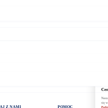
Cen
Nasz
się w
AJ Z NAMI
POMOC
Poli