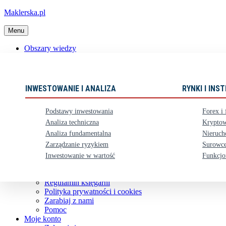
Maklerska.pl
Menu
Obszary wiedzy
📈 Polecane książki
Nowości
Ebooki
INWESTOWANIE I ANALIZA
RYNKI I IN
Karty upominkowe
Zestawy
Podstawy inwestowania
Forex i 
⏳ Zapowiedzi
Analiza techniczna
Kryptow
Analiza fundamentalna
Nieruch
Obsługa klienta
Zarządzanie ryzykiem
Surowce
Koszty dostawy
Nasze konto bankowe
Inwestowanie w wartość
Funkcjo
Zwroty i reklamacje
Kontakt
Regulamin księgarni
Polityka prywatności i cookies
Zarabiaj z nami
Pomoc
Moje konto