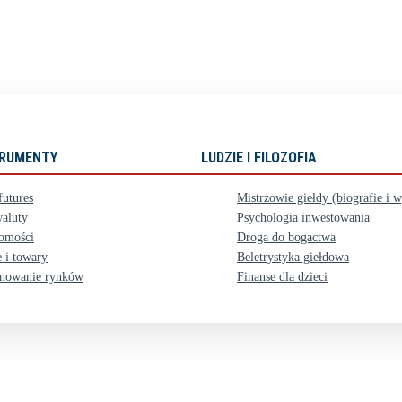
STRUMENTY
LUDZIE I FILOZOFIA
futures
Mistrzowie giełdy (biografie i 
aluty
Psychologia inwestowania
omości
Droga do bogactwa
 i towary
Beletrystyka giełdowa
nowanie rynków
Finanse dla dzieci