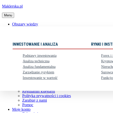
Maklerska.pl
Menu
Obszary wiedzy
📈 Polecane książki
Nowości
Ebooki
INWESTOWANIE I ANALIZA
RYNKI I IN
Karty upominkowe
Zestawy
Podstawy inwestowania
Forex i 
⏳ Zapowiedzi
Analiza techniczna
Kryptow
Analiza fundamentalna
Nieruch
Obsługa klienta
Zarządzanie ryzykiem
Surowce
Koszty dostawy
Nasze konto bankowe
Inwestowanie w wartość
Funkcjo
Zwroty i reklamacje
Kontakt
Regulamin księgarni
Polityka prywatności i cookies
Zarabiaj z nami
Pomoc
Moje konto