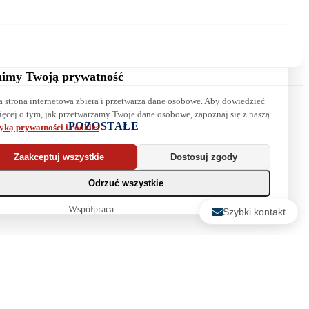
imy Twoją prywatność
a strona internetowa zbiera i przetwarza dane osobowe. Aby dowiedzieć
Wyrażam zgodę na przetwarzanie danych. Zapoznaj się z naszą
ięcej o tym, jak przetwarzamy Twoje dane osobowe, zapoznaj się z naszą
polityką prywatności
.
POZOSTAŁE
tyką prywatności i cookies
.
Najpopularniejsze książki
Zaakceptuj wszystkie
Dostosuj zgody
Blog
Odrzuć wszystkie
Biura maklerskie
Współpraca
Szybki kontakt