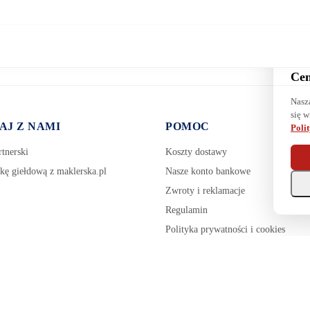
Cen
Nasz
się w
AJ Z NAMI
POMOC
Poli
tnerski
Koszty dostawy
kę giełdową z maklerska.pl
Nasze konto bankowe
Zwroty i reklamacje
Regulamin
Polityka prywatności i cookies
Zarządzaj plikami cookie
Pozostałe tematy pomocy