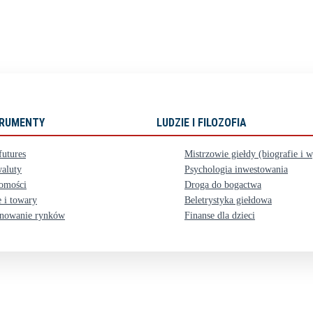
STRUMENTY
LUDZIE I FILOZOFIA
futures
Mistrzowie giełdy (biografie i 
aluty
Psychologia inwestowania
omości
Droga do bogactwa
 i towary
Beletrystyka giełdowa
nowanie rynków
Finanse dla dzieci