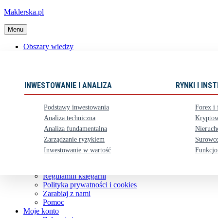
Maklerska.pl
Menu
Obszary wiedzy
📈 Polecane książki
Nowości
Ebooki
INWESTOWANIE I ANALIZA
RYNKI I IN
Karty upominkowe
Zestawy
Podstawy inwestowania
Forex i 
⏳ Zapowiedzi
Analiza techniczna
Kryptow
Analiza fundamentalna
Nieruch
Obsługa klienta
Zarządzanie ryzykiem
Surowce
Koszty dostawy
Nasze konto bankowe
Inwestowanie w wartość
Funkcjo
Zwroty i reklamacje
Kontakt
Regulamin księgarni
Polityka prywatności i cookies
Zarabiaj z nami
Pomoc
Moje konto