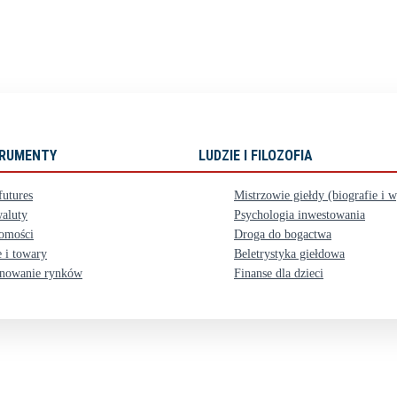
STRUMENTY
LUDZIE I FILOZOFIA
futures
Mistrzowie giełdy (biografie i 
aluty
Psychologia inwestowania
omości
Droga do bogactwa
 i towary
Beletrystyka giełdowa
nowanie rynków
Finanse dla dzieci