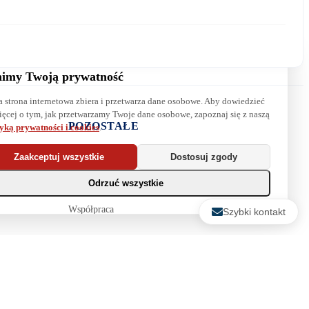
imy Twoją prywatność
a strona internetowa zbiera i przetwarza dane osobowe. Aby dowiedzieć
Wyrażam zgodę na przetwarzanie danych. Zapoznaj się z naszą
ięcej o tym, jak przetwarzamy Twoje dane osobowe, zapoznaj się z naszą
polityką prywatności
.
POZOSTAŁE
tyką prywatności i cookies
.
Najpopularniejsze książki
Zaakceptuj wszystkie
Dostosuj zgody
Blog
Odrzuć wszystkie
Biura maklerskie
Współpraca
Szybki kontakt