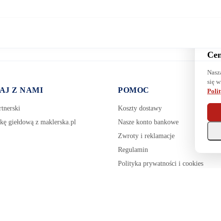
Cen
Nasz
się w
AJ Z NAMI
POMOC
Poli
tnerski
Koszty dostawy
kę giełdową z maklerska.pl
Nasze konto bankowe
Zwroty i reklamacje
Regulamin
Polityka prywatności i cookies
Zarządzaj plikami cookie
Pozostałe tematy pomocy