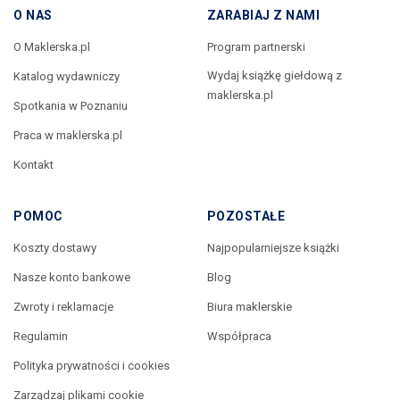
O NAS
ZARABIAJ Z NAMI
O Maklerska.pl
Program partnerski
Wydaj książkę giełdową z
Katalog wydawniczy
maklerska.pl
Spotkania w Poznaniu
Praca w maklerska.pl
Kontakt
E-mail:
POMOC
POZOSTAŁE
Koszty dostawy
Najpopularniejsze książki
Wiadomość:
Nasze konto bankowe
Blog
Zwroty i reklamacje
Biura maklerskie
Regulamin
Współpraca
Polityka prywatności i cookies
Zarządzaj plikami cookie