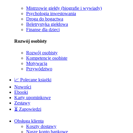
Mistrzowie giełdy (biografie i wywiady)
Psychologia inwestowania
Droga do bogactwa
Beletrystyka giełdowa
Finanse dla dzieci
Rozwój osobisty
Rozwój osobisty
Kompetencje osobiste
Motywacja
Przywództwo
📈 Polecane książki
Nowości
Ebooki
Karty upominkowe
Zestawy
⏳ Zapowiedzi
Obsługa klienta
Koszty dostawy
Nasze konto bankowe