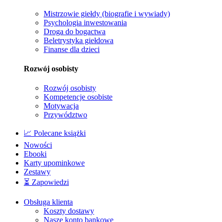
Mistrzowie giełdy (biografie i wywiady)
Psychologia inwestowania
Droga do bogactwa
Beletrystyka giełdowa
Finanse dla dzieci
Rozwój osobisty
Rozwój osobisty
Kompetencje osobiste
Motywacja
Przywództwo
📈 Polecane książki
Nowości
Ebooki
Karty upominkowe
Zestawy
⏳ Zapowiedzi
Obsługa klienta
Koszty dostawy
Nasze konto bankowe