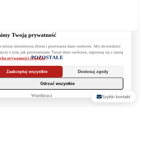
imy Twoją prywatność
a strona internetowa zbiera i przetwarza dane osobowe. Aby dowiedzieć
Wyrażam zgodę na przetwarzanie danych. Zapoznaj się z naszą
ięcej o tym, jak przetwarzamy Twoje dane osobowe, zapoznaj się z naszą
polityką prywatności
.
POZOSTAŁE
tyką prywatności i cookies
.
Najpopularniejsze książki
Zaakceptuj wszystkie
Dostosuj zgody
Blog
Odrzuć wszystkie
Biura maklerskie
Współpraca
Szybki kontakt