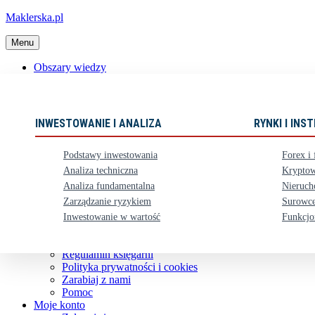
Maklerska.pl
Menu
Obszary wiedzy
📈 Polecane książki
Nowości
Ebooki
INWESTOWANIE I ANALIZA
RYNKI I IN
Karty upominkowe
Zestawy
Podstawy inwestowania
Forex i 
⏳ Zapowiedzi
Analiza techniczna
Kryptow
Analiza fundamentalna
Nieruch
Obsługa klienta
Zarządzanie ryzykiem
Surowce
Koszty dostawy
Nasze konto bankowe
Inwestowanie w wartość
Funkcjo
Zwroty i reklamacje
Kontakt
Regulamin księgarni
Polityka prywatności i cookies
Zarabiaj z nami
Pomoc
Moje konto