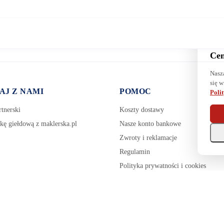
Cen
Nasz
się w
AJ Z NAMI
POMOC
Poli
tnerski
Koszty dostawy
kę giełdową z maklerska.pl
Nasze konto bankowe
Zwroty i reklamacje
Regulamin
Polityka prywatności i cookies
Zarządzaj plikami cookie
Pozostałe tematy pomocy