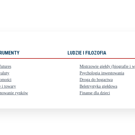
STRUMENTY
LUDZIE I FILOZOFIA
futures
Mistrzowie giełdy (biografie i 
aluty
Psychologia inwestowania
omości
Droga do bogactwa
 i towary
Beletrystyka giełdowa
nowanie rynków
Finanse dla dzieci