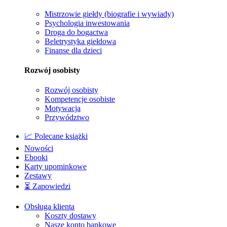
Mistrzowie giełdy (biografie i wywiady)
Psychologia inwestowania
Droga do bogactwa
Beletrystyka giełdowa
Finanse dla dzieci
Rozwój osobisty
Rozwój osobisty
Kompetencje osobiste
Motywacja
Przywództwo
📈 Polecane książki
Nowości
Ebooki
Karty upominkowe
Zestawy
⏳ Zapowiedzi
Obsługa klienta
Koszty dostawy
Nasze konto bankowe