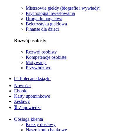
Mistrzowie giełdy (biografie i wywiady)
Psychologia inwestowania
Droga do bogactwa
Beletrystyka giełdowa
Finanse dla dzieci
Rozwój osobisty
Rozwój osobisty
Kompetencje osobiste
Motywacja
Przywództwo
📈 Polecane książki
Nowości
Ebooki
Karty upominkowe
Zestawy
⏳ Zapowiedzi
Obsługa klienta
Koszty dostawy
Nasze konto bankowe