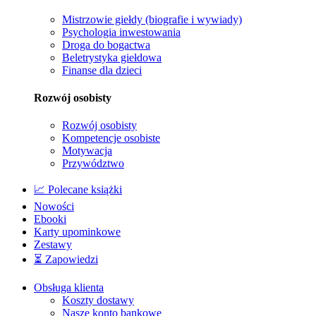
Mistrzowie giełdy (biografie i wywiady)
Psychologia inwestowania
Droga do bogactwa
Beletrystyka giełdowa
Finanse dla dzieci
Rozwój osobisty
Rozwój osobisty
Kompetencje osobiste
Motywacja
Przywództwo
📈 Polecane książki
Nowości
Ebooki
Karty upominkowe
Zestawy
⏳ Zapowiedzi
Obsługa klienta
Koszty dostawy
Nasze konto bankowe