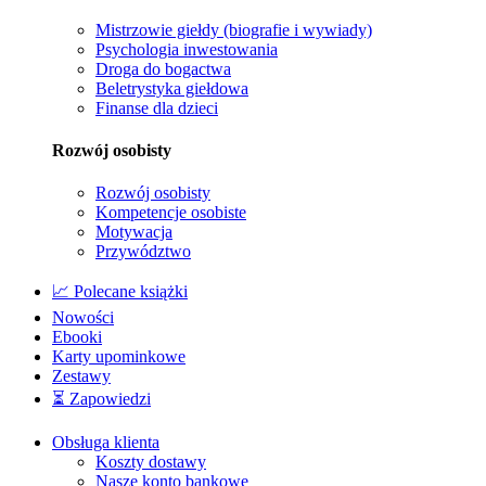
Mistrzowie giełdy (biografie i wywiady)
Psychologia inwestowania
Droga do bogactwa
Beletrystyka giełdowa
Finanse dla dzieci
Rozwój osobisty
Rozwój osobisty
Kompetencje osobiste
Motywacja
Przywództwo
📈 Polecane książki
Nowości
Ebooki
Karty upominkowe
Zestawy
⏳ Zapowiedzi
Obsługa klienta
Koszty dostawy
Nasze konto bankowe