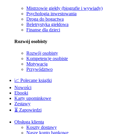
Mistrzowie giełdy (biografie i wywiady)
Psychologia inwestowania
Droga do bogactwa
Beletrystyka giełdowa
Finanse dla dzieci
Rozwój osobisty
Rozwój osobisty
Kompetencje osobiste
Motywacja
Przywództwo
📈 Polecane książki
Nowości
Ebooki
Karty upominkowe
Zestawy
⏳ Zapowiedzi
Obsługa klienta
Koszty dostawy
Nasze konto bankowe