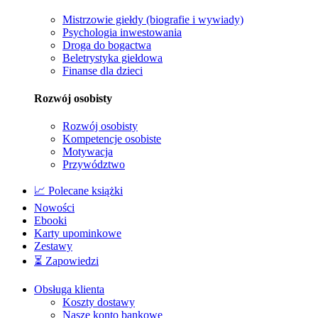
Mistrzowie giełdy (biografie i wywiady)
Psychologia inwestowania
Droga do bogactwa
Beletrystyka giełdowa
Finanse dla dzieci
Rozwój osobisty
Rozwój osobisty
Kompetencje osobiste
Motywacja
Przywództwo
📈 Polecane książki
Nowości
Ebooki
Karty upominkowe
Zestawy
⏳ Zapowiedzi
Obsługa klienta
Koszty dostawy
Nasze konto bankowe