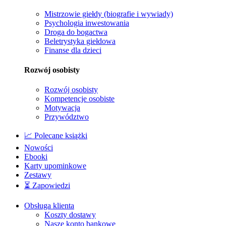
Mistrzowie giełdy (biografie i wywiady)
Psychologia inwestowania
Droga do bogactwa
Beletrystyka giełdowa
Finanse dla dzieci
Rozwój osobisty
Rozwój osobisty
Kompetencje osobiste
Motywacja
Przywództwo
📈 Polecane książki
Nowości
Ebooki
Karty upominkowe
Zestawy
⏳ Zapowiedzi
Obsługa klienta
Koszty dostawy
Nasze konto bankowe