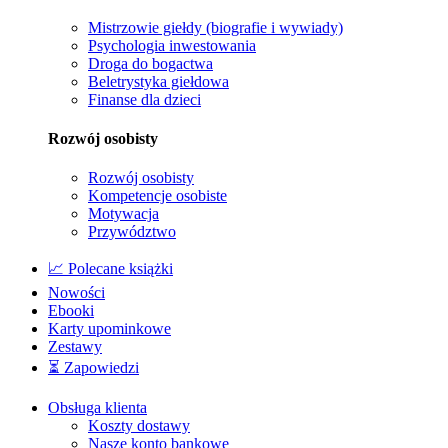
Mistrzowie giełdy (biografie i wywiady)
Psychologia inwestowania
Droga do bogactwa
Beletrystyka giełdowa
Finanse dla dzieci
Rozwój osobisty
Rozwój osobisty
Kompetencje osobiste
Motywacja
Przywództwo
📈 Polecane książki
Nowości
Ebooki
Karty upominkowe
Zestawy
⏳ Zapowiedzi
Obsługa klienta
Koszty dostawy
Nasze konto bankowe