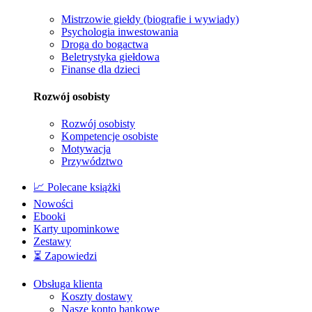
Mistrzowie giełdy (biografie i wywiady)
Psychologia inwestowania
Droga do bogactwa
Beletrystyka giełdowa
Finanse dla dzieci
Rozwój osobisty
Rozwój osobisty
Kompetencje osobiste
Motywacja
Przywództwo
📈 Polecane książki
Nowości
Ebooki
Karty upominkowe
Zestawy
⏳ Zapowiedzi
Obsługa klienta
Koszty dostawy
Nasze konto bankowe