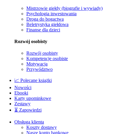
Mistrzowie giełdy (biografie i wywiady)
Psychologia inwestowania
Droga do bogactwa
Beletrystyka giełdowa
Finanse dla dzieci
Rozwój osobisty
Rozwój osobisty
Kompetencje osobiste
Motywacja
Przywództwo
📈 Polecane książki
Nowości
Ebooki
Karty upominkowe
Zestawy
⏳ Zapowiedzi
Obsługa klienta
Koszty dostawy
Nasze konto bankowe