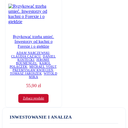
Ryzykować trzeba umieć.
Inwestorzy od kuchni o
Forexie i o giełdzie
ADAM NARCZEWSKI
,
CLAUDIA CAZACU
,
DANIEL
KOSTECKI
,
JEROME
BOUMENGEL
,
KAROL
POLACZEK
,
MICHAEL VOIGT
,
PRZEMYSŁAW KWIECIEŃ
,
TOMASZ JAROSZEK
,
WITOLD
MIKA
55,90
zł
Zobacz produkt
INWESTOWANIE I ANALIZA