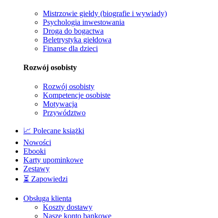
Mistrzowie giełdy (biografie i wywiady)
Psychologia inwestowania
Droga do bogactwa
Beletrystyka giełdowa
Finanse dla dzieci
Rozwój osobisty
Rozwój osobisty
Kompetencje osobiste
Motywacja
Przywództwo
📈 Polecane książki
Nowości
Ebooki
Karty upominkowe
Zestawy
⏳ Zapowiedzi
Obsługa klienta
Koszty dostawy
Nasze konto bankowe