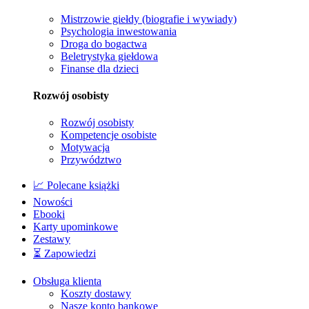
Mistrzowie giełdy (biografie i wywiady)
Psychologia inwestowania
Droga do bogactwa
Beletrystyka giełdowa
Finanse dla dzieci
Rozwój osobisty
Rozwój osobisty
Kompetencje osobiste
Motywacja
Przywództwo
📈 Polecane książki
Nowości
Ebooki
Karty upominkowe
Zestawy
⏳ Zapowiedzi
Obsługa klienta
Koszty dostawy
Nasze konto bankowe