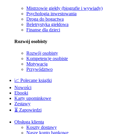
Mistrzowie giełdy (biografie i wywiady)
Psychologia inwestowania
Droga do bogactwa
Beletrystyka giełdowa
Finanse dla dzieci
Rozwój osobisty
Rozwój osobisty
Kompetencje osobiste
Motywacja
Przywództwo
📈 Polecane książki
Nowości
Ebooki
Karty upominkowe
Zestawy
⏳ Zapowiedzi
Obsługa klienta
Koszty dostawy
Nasze konto bankowe