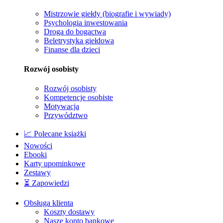
Mistrzowie giełdy (biografie i wywiady)
Psychologia inwestowania
Droga do bogactwa
Beletrystyka giełdowa
Finanse dla dzieci
Rozwój osobisty
Rozwój osobisty
Kompetencje osobiste
Motywacja
Przywództwo
📈 Polecane książki
Nowości
Ebooki
Karty upominkowe
Zestawy
⏳ Zapowiedzi
Obsługa klienta
Koszty dostawy
Nasze konto bankowe