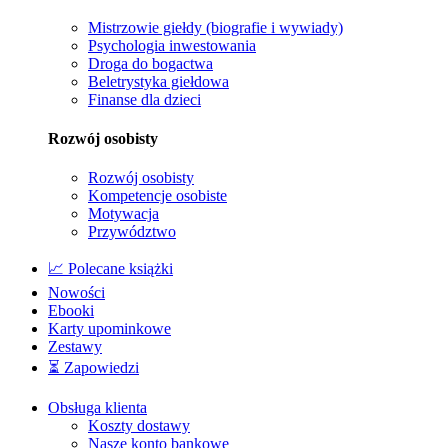
Mistrzowie giełdy (biografie i wywiady)
Psychologia inwestowania
Droga do bogactwa
Beletrystyka giełdowa
Finanse dla dzieci
Rozwój osobisty
Rozwój osobisty
Kompetencje osobiste
Motywacja
Przywództwo
📈 Polecane książki
Nowości
Ebooki
Karty upominkowe
Zestawy
⏳ Zapowiedzi
Obsługa klienta
Koszty dostawy
Nasze konto bankowe