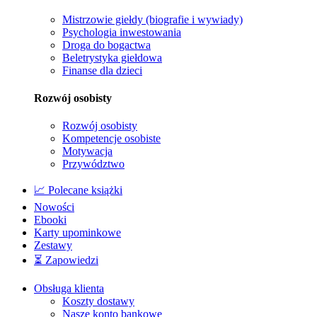
Mistrzowie giełdy (biografie i wywiady)
Psychologia inwestowania
Droga do bogactwa
Beletrystyka giełdowa
Finanse dla dzieci
Rozwój osobisty
Rozwój osobisty
Kompetencje osobiste
Motywacja
Przywództwo
📈 Polecane książki
Nowości
Ebooki
Karty upominkowe
Zestawy
⏳ Zapowiedzi
Obsługa klienta
Koszty dostawy
Nasze konto bankowe