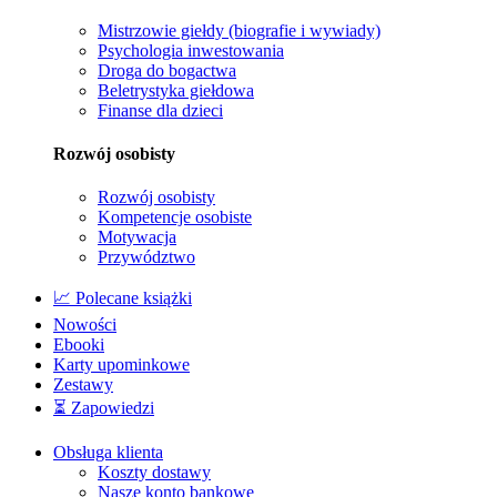
Mistrzowie giełdy (biografie i wywiady)
Psychologia inwestowania
Droga do bogactwa
Beletrystyka giełdowa
Finanse dla dzieci
Rozwój osobisty
Rozwój osobisty
Kompetencje osobiste
Motywacja
Przywództwo
📈 Polecane książki
Nowości
Ebooki
Karty upominkowe
Zestawy
⏳ Zapowiedzi
Obsługa klienta
Koszty dostawy
Nasze konto bankowe