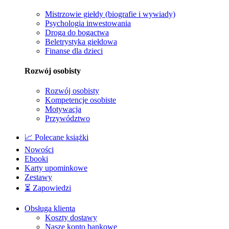
Mistrzowie giełdy (biografie i wywiady)
Psychologia inwestowania
Droga do bogactwa
Beletrystyka giełdowa
Finanse dla dzieci
Rozwój osobisty
Rozwój osobisty
Kompetencje osobiste
Motywacja
Przywództwo
📈 Polecane książki
Nowości
Ebooki
Karty upominkowe
Zestawy
⏳ Zapowiedzi
Obsługa klienta
Koszty dostawy
Nasze konto bankowe