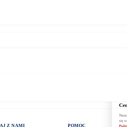
Cen
Nasz
się w
AJ Z NAMI
POMOC
Poli