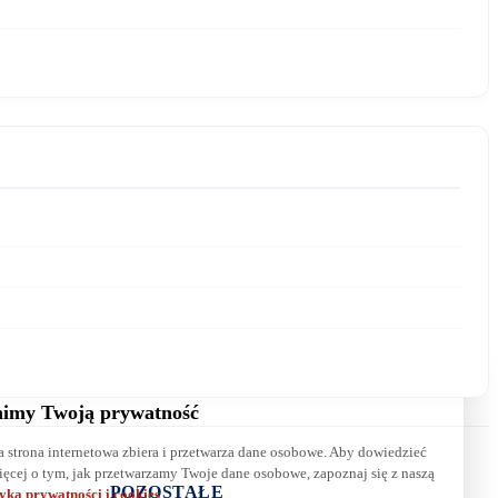
E-mail:
Wiadomość:
imy Twoją prywatność
a strona internetowa zbiera i przetwarza dane osobowe. Aby dowiedzieć
Wyrażam zgodę na przetwarzanie danych. Zapoznaj się z naszą
ięcej o tym, jak przetwarzamy Twoje dane osobowe, zapoznaj się z naszą
polityką prywatności
.
POZOSTAŁE
tyką prywatności i cookies
.