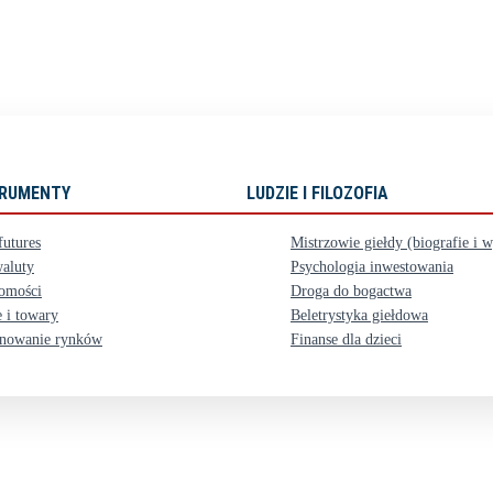
STRUMENTY
LUDZIE I FILOZOFIA
futures
Mistrzowie giełdy (biografie i 
aluty
Psychologia inwestowania
omości
Droga do bogactwa
 i towary
Beletrystyka giełdowa
nowanie rynków
Finanse dla dzieci