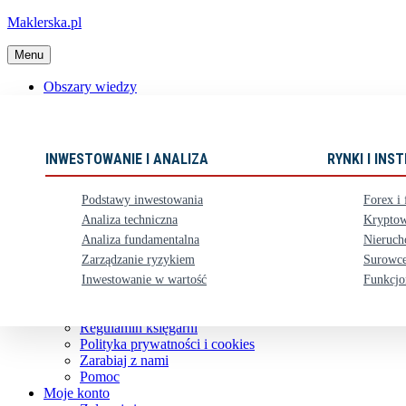
Maklerska.pl
Menu
Obszary wiedzy
📈 Polecane książki
Nowości
Ebooki
INWESTOWANIE I ANALIZA
RYNKI I IN
Karty upominkowe
Zestawy
Podstawy inwestowania
Forex i 
⏳ Zapowiedzi
Analiza techniczna
Kryptow
Analiza fundamentalna
Nieruch
Obsługa klienta
Zarządzanie ryzykiem
Surowce
Koszty dostawy
Nasze konto bankowe
Inwestowanie w wartość
Funkcjo
Zwroty i reklamacje
Kontakt
Regulamin księgarni
Polityka prywatności i cookies
Zarabiaj z nami
Pomoc
Moje konto