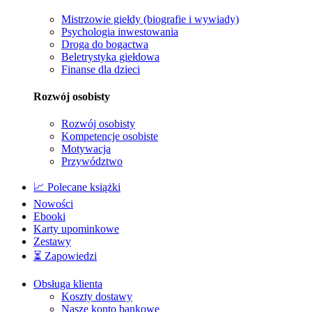
Mistrzowie giełdy (biografie i wywiady)
Psychologia inwestowania
Droga do bogactwa
Beletrystyka giełdowa
Finanse dla dzieci
Rozwój osobisty
Rozwój osobisty
Kompetencje osobiste
Motywacja
Przywództwo
📈 Polecane książki
Nowości
Ebooki
Karty upominkowe
Zestawy
⏳ Zapowiedzi
Obsługa klienta
Koszty dostawy
Nasze konto bankowe