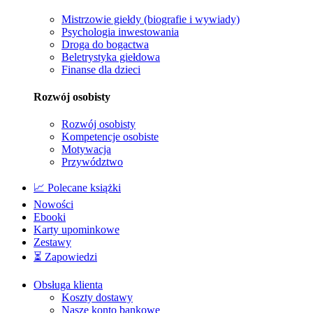
Mistrzowie giełdy (biografie i wywiady)
Psychologia inwestowania
Droga do bogactwa
Beletrystyka giełdowa
Finanse dla dzieci
Rozwój osobisty
Rozwój osobisty
Kompetencje osobiste
Motywacja
Przywództwo
📈 Polecane książki
Nowości
Ebooki
Karty upominkowe
Zestawy
⏳ Zapowiedzi
Obsługa klienta
Koszty dostawy
Nasze konto bankowe